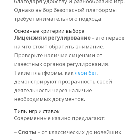
благодаря удобству и разнообразию игр.
Однако выбор безопасной платформы
требует внимательного подхода.
Основные критерии выбора
Лицензия и регулирование
– это первое,
на что стоит обратить внимание.
Проверьте наличие лицензии от
известных органов регулирования.
Такие платформы, как
леон бет
,
демонстрируют прозрачность своей
деятельности через наличие
необходимых документов.
Типы игр и ставок
Современные казино предлагают:
–
Слоты
– от классических до новейших