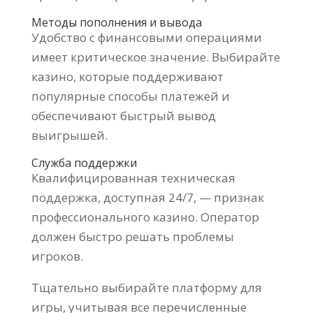
Методы пополнения и вывода
Удобство с финансовыми операциями
имеет критическое значение. Выбирайте
казино, которые поддерживают
популярные способы платежей и
обеспечивают быстрый вывод
выигрышей.
Служба поддержки
Квалифицированная техническая
поддержка, доступная 24/7, — признак
профессионального казино. Оператор
должен быстро решать проблемы
игроков.
Тщательно выбирайте платформу для
игры, учитывая все перечисленные