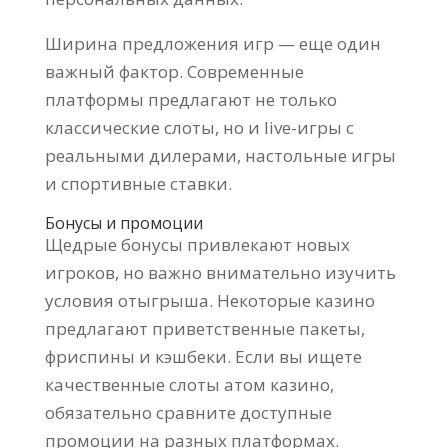
Ширина предложения игр — еще один
важный фактор. Современные
платформы предлагают не только
классические слоты, но и live-игры с
реальными дилерами, настольные игры
и спортивные ставки.
Бонусы и промоции
Щедрые бонусы привлекают новых
игроков, но важно внимательно изучить
условия отыгрыша. Некоторые казино
предлагают приветственные пакеты,
фриспины и кэшбеки. Если вы ищете
качественные слоты атом казино,
обязательно сравните доступные
промоции на разных платформах.