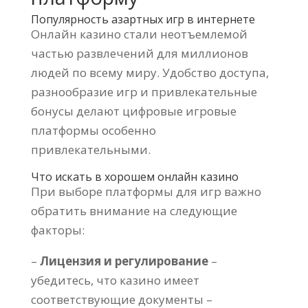
Популярность азартных игр в интернете
Онлайн казино стали неотъемлемой
частью развлечений для миллионов
людей по всему миру. Удобство доступа,
разнообразие игр и привлекательные
бонусы делают цифровые игровые
платформы особенно
привлекательными.
Что искать в хорошем онлайн казино
При выборе платформы для игр важно
обратить внимание на следующие
факторы:
–
Лицензия и регулирование
–
убедитесь, что казино имеет
соответствующие документы –