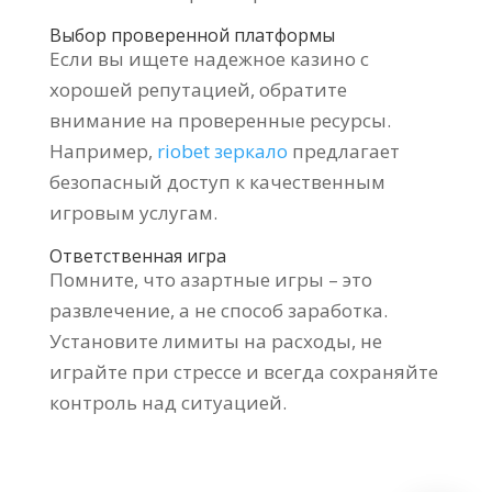
Выбор проверенной платформы
Если вы ищете надежное казино с
хорошей репутацией, обратите
внимание на проверенные ресурсы.
Например,
riobet зеркало
предлагает
безопасный доступ к качественным
игровым услугам.
Ответственная игра
Помните, что азартные игры – это
развлечение, а не способ заработка.
Установите лимиты на расходы, не
играйте при стрессе и всегда сохраняйте
контроль над ситуацией.