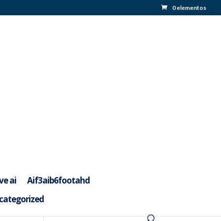
0 elementos
ve ai
Aif3aib6footahd
categorized