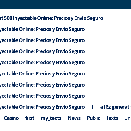
t 500 Inyectable Online: Precios y Envío Seguro
ectable Online: Precios y Envío Seguro
ectable Online: Precios y Envío Seguro
ectable Online: Precios y Envío Seguro
ectable Online: Precios y Envío Seguro
ectable Online: Precios y Envío Seguro
ectable Online: Precios y Envío Seguro
ectable Online: Precios y Envío Seguro
 выбрать надежную платформу
ectable Online: Precios y Envío Seguro
1
a16z generati
Casino
first
my_texts
News
Public
texts
Un
gorized