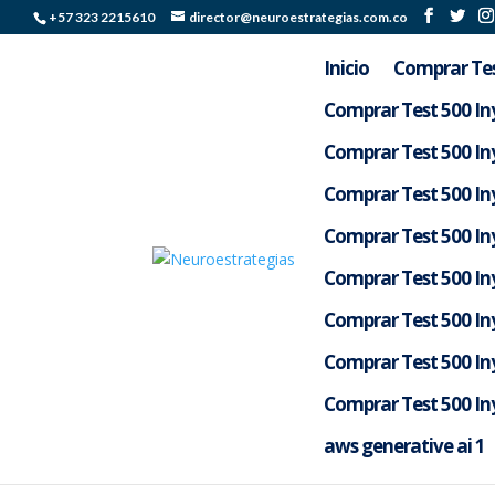
+57 323 2215610
director@neuroestrategias.com.co
Inicio
Comprar Tes
Comprar Test 500 Iny
Comprar Test 500 Iny
Comprar Test 500 Iny
Comprar Test 500 Iny
Comprar Test 500 Iny
Comprar Test 500 Iny
Comprar Test 500 Iny
Онлайн казино: как
Comprar Test 500 Iny
для игры
aws generative ai 1
por
Silverlight Colombia
|
Abr 27, 2026
|
Uncate