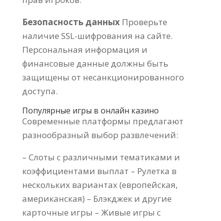
Безопасность данных
Проверьте
наличие SSL-шифрования на сайте.
Персональная информация и
финансовые данные должны быть
защищены от несанкционированного
доступа.
Популярные игры в онлайн казино
Современные платформы предлагают
разнообразный выбор развлечений:
– Слоты с различными тематиками и
коэффициентами выплат – Рулетка в
нескольких вариантах (европейская,
американская) – Блэкджек и другие
карточные игры – Живые игры с