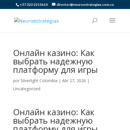
+57 323 2215610
director@neuroestrategias.com.co
Онлайн казино: Как
выбрать надежную
платформу для игры
por
Silverlight Colombia
|
Abr 27, 2026
|
Uncategorized
Онлайн казино: Как
выбрать надежную
платформу для игры