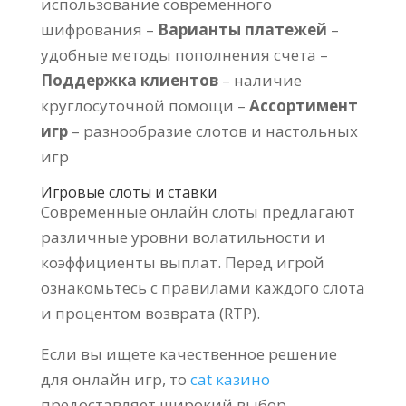
использование современного
шифрования –
Варианты платежей
–
удобные методы пополнения счета –
Поддержка клиентов
– наличие
круглосуточной помощи –
Ассортимент
игр
– разнообразие слотов и настольных
игр
Игровые слоты и ставки
Современные онлайн слоты предлагают
различные уровни волатильности и
коэффициенты выплат. Перед игрой
ознакомьтесь с правилами каждого слота
и процентом возврата (RTP).
Если вы ищете качественное решение
для онлайн игр, то
cat казино
предоставляет широкий выбор