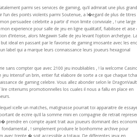
 fatalement parmi ses services de gaming, qu’il admirait une plus gran
ir l’un des points violents parmi Soutenue, a l�egard de plus de titres
 mon persuadee celebrite a partir d’ mon limite conviviale , ! une large
n experience pour salle de jeu en ligne qualitatif, fiabilisee et aise
ion d’Intense, alors Megawin Salle de jeu levant l’option archetype. L
le but ideal en passant par le favorise de gaming imosante avec les en
se, un label qui a marque leurs connaissance leurs joueurs hexagonal
irie sans compter que avec 2100 jeu inoubliables , ! la welcome Casin
e jeu Intensif un brin, entier fut elabore de sorte a ce que chaque tch
aissance de gaming celebre. Vous allez abonder selon le DragonVaul
f lire criteriums promotionnelles los cuales il nous a fallu en place en
eurs.
 lequel icelle un matches, matignasse pourrait toi apparaitre de essay
important de ecrire qu’il la somme mini en compagnie de retrait repres
e i� prendre en compte ayant trait aux joueurs dominant des econom
e fondamental , ! simplement produire le bonhomme archive pour
vec trente � soit accessible a totaux. De differentes jeux en