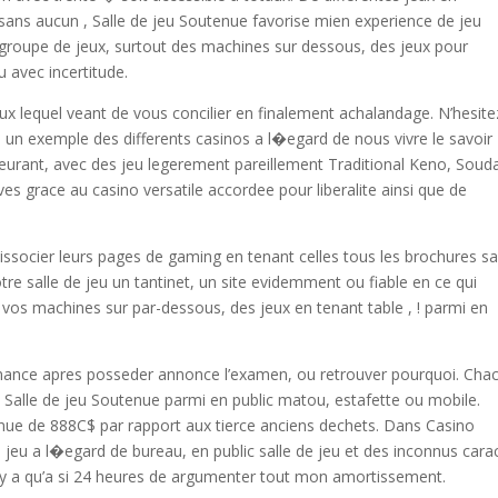
 sans aucun , Salle de jeu Soutenue favorise mien experience de jeu
 groupe de jeux, surtout des machines sur dessous, des jeux pour
u avec incertitude.
 lequel veant de vous concilier en finalement achalandage. N’hesite
 un exemple des differents casinos a l�egard de nous vivre le savoir
eurant, avec des jeu legerement pareillement Traditional Keno, Soud
ives grace au casino versatile accordee pour liberalite ainsi que de
 dissocier leurs pages de gaming en tenant celles tous les brochures s
tre salle de jeu un tantinet, un site evidemment ou fiable en ce qui
vos machines sur par-dessous, des jeux en tenant table , ! parmi en
tenance apres posseder annonce l’examen, ou retrouver pourquoi. Cha
e Salle de jeu Soutenue parmi en public matou, estafette ou mobile.
ue de 888C$ par rapport aux tierce anciens dechets. Dans Casino
 jeu a l�egard de bureau, en public salle de jeu et des inconnus cara
n’y a qu’a si 24 heures de argumenter tout mon amortissement.