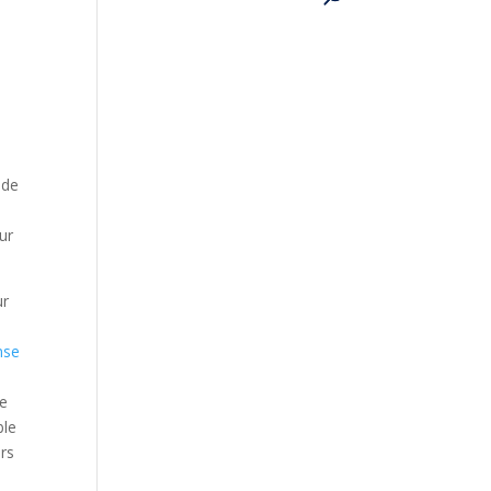
 de
ur
ur
nse
de
ble
rs