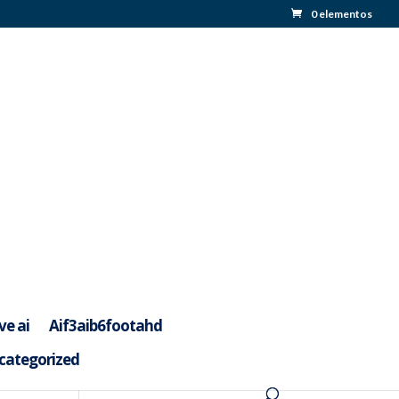
0 elementos
ve ai
Aif3aib6footahd
un
categorized