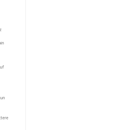
z
ain
auf
cun
ctere