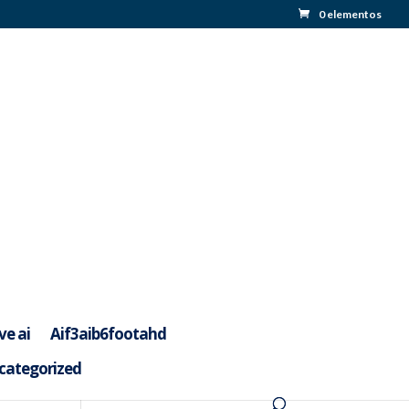
0 elementos
ve ai
Aif3aib6footahd
categorized