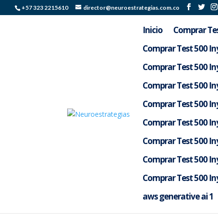
+57 323 2215610
director@neuroestrategias.com.co
Inicio
Comprar Tes
Comprar Test 500 Iny
Comprar Test 500 Iny
Comprar Test 500 Iny
Comprar Test 500 Iny
Comprar Test 500 Iny
Comprar Test 500 Iny
Comprar Test 500 Iny
No se encontraron re
Comprar Test 500 Iny
La página solicitada no pudo encontrarse. Trate 
aws generative ai 1
entrada.