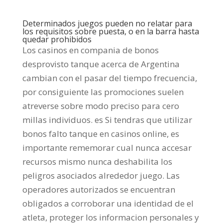
Determinados juegos pueden no relatar para
los requisitos sobre puesta, o en la barra hasta
quedar prohibidos
Los casinos en compania de bonos
desprovisto tanque acerca de Argentina
cambian con el pasar del tiempo frecuencia,
por consiguiente las promociones suelen
atreverse sobre modo preciso para cero
millas individuos. es Si tendras que utilizar
bonos falto tanque en casinos online, es
importante rememorar cual nunca accesar
recursos mismo nunca deshabilita los
peligros asociados alrededor juego. Las
operadores autorizados se encuentran
obligados a corroborar una identidad de el
atleta, proteger los informacion personales y