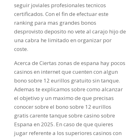
seguir joviales profesionales tecnicos
certificados. Con el fin de efectuar este
ranking para mas grandes bonos
desprovisto deposito no vete al carajo hijo de
una cabra he limitado en organizar por
coste.
Acerca de Ciertas zonas de espana hay pocos
casinos en internet que cuenten con algun
bono sobre 12 eurillos gratuito sin tanque.
Ademas te explicamos sobre como alcanzar
el objetivo y un maximo de que precisas
conocer sobre el bono sobre 12 eurillos
gratis carente tanque sobre casino sobre
Espana en 2025. En caso de que quieres
jugar referente a los superiores casinos con