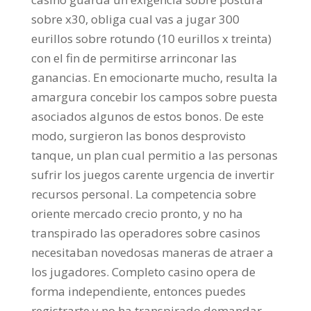
sobre x30, obliga cual vas a jugar 300
eurillos sobre rotundo (10 eurillos x treinta)
con el fin de permitirse arrinconar las
ganancias. En emocionarte mucho, resulta la
amargura concebir los campos sobre puesta
asociados algunos de estos bonos. De este
modo, surgieron las bonos desprovisto
tanque, un plan cual permitio a las personas
sufrir los juegos carente urgencia de invertir
recursos personal. La competencia sobre
oriente mercado crecio pronto, y no ha
transpirado las operadores sobre casinos
necesitaban novedosas maneras de atraer a
los jugadores. Completo casino opera de
forma independiente, entonces puedes
registrarte y no ha transpirado demandar