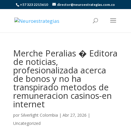
+57 323 2215610
director@neuroestrategias.com.co
Merche Peralias � Editora
de noticias,
profesionalizada acerca
de bonos y no ha
transpirado metodos de
remuneracion casinos-en
internet
por
Silverlight Colombia
|
Abr 27, 2026
|
Uncategorized