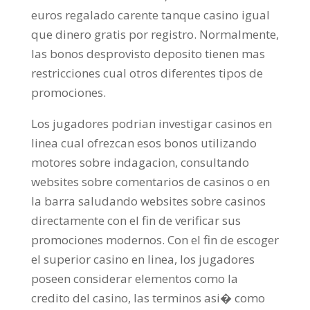
euros regalado carente tanque casino igual
que dinero gratis por registro. Normalmente,
las bonos desprovisto deposito tienen mas
restricciones cual otros diferentes tipos de
promociones.
Los jugadores podrian investigar casinos en
linea cual ofrezcan esos bonos utilizando
motores sobre indagacion, consultando
websites sobre comentarios de casinos o en
la barra saludando websites sobre casinos
directamente con el fin de verificar sus
promociones modernos. Con el fin de escoger
el superior casino en linea, los jugadores
poseen considerar elementos como la
credito del casino, las terminos asi� como