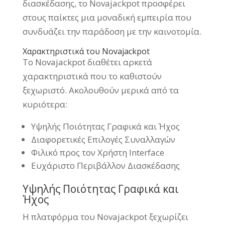
διασκέδασης, το Novajackpot προσφέρει
στους παίκτες μια μοναδική εμπειρία που
συνδυάζει την παράδοση με την καινοτομία.
Χαρακτηριστικά του Novajackpot
Το Novajackpot διαθέτει αρκετά
χαρακτηριστικά που το καθιστούν
ξεχωριστό. Ακολουθούν μερικά από τα
κυριότερα:
Υψηλής Ποιότητας Γραφικά και Ήχος
Διαφορετικές Επιλογές Συναλλαγών
Φιλικό προς τον Χρήστη Interface
Ευχάριστο Περιβάλλον Διασκέδασης
Υψηλής Ποιότητας Γραφικά και
Ήχος
Η πλατφόρμα του Novajackpot ξεχωρίζει