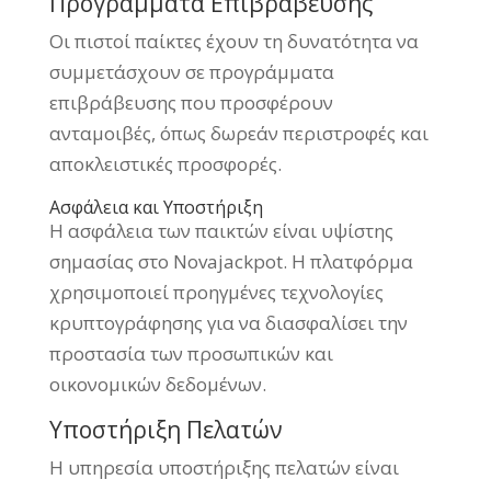
Προγράμματα Επιβράβευσης
Οι πιστοί παίκτες έχουν τη δυνατότητα να
συμμετάσχουν σε προγράμματα
επιβράβευσης που προσφέρουν
ανταμοιβές, όπως δωρεάν περιστροφές και
αποκλειστικές προσφορές.
Ασφάλεια και Υποστήριξη
Η ασφάλεια των παικτών είναι υψίστης
σημασίας στο Novajackpot. Η πλατφόρμα
χρησιμοποιεί προηγμένες τεχνολογίες
κρυπτογράφησης για να διασφαλίσει την
προστασία των προσωπικών και
οικονομικών δεδομένων.
Υποστήριξη Πελατών
Η υπηρεσία υποστήριξης πελατών είναι