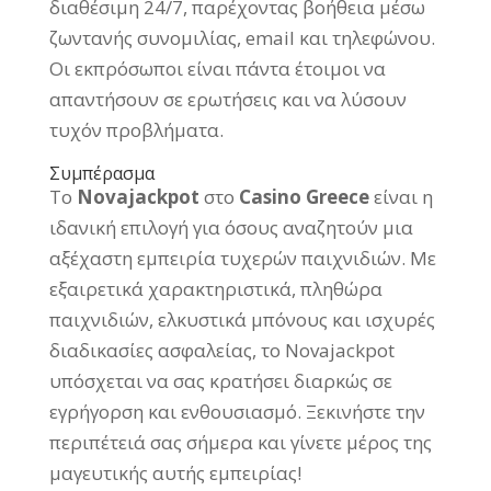
διαθέσιμη 24/7, παρέχοντας βοήθεια μέσω
ζωντανής συνομιλίας, email και τηλεφώνου.
Οι εκπρόσωποι είναι πάντα έτοιμοι να
απαντήσουν σε ερωτήσεις και να λύσουν
τυχόν προβλήματα.
Συμπέρασμα
Το
Novajackpot
στο
Casino Greece
είναι η
ιδανική επιλογή για όσους αναζητούν μια
αξέχαστη εμπειρία τυχερών παιχνιδιών. Με
εξαιρετικά χαρακτηριστικά, πληθώρα
παιχνιδιών, ελκυστικά μπόνους και ισχυρές
διαδικασίες ασφαλείας, το Novajackpot
υπόσχεται να σας κρατήσει διαρκώς σε
εγρήγορση και ενθουσιασμό. Ξεκινήστε την
περιπέτειά σας σήμερα και γίνετε μέρος της
μαγευτικής αυτής εμπειρίας!