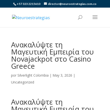
+57 323 2215610
director@neuroestrategias.com.co
Ανακαλύψτε τη
Μαγευτική Εμπειρία του
Novajackpot στο Casino
Greece
por
Silverlight Colombia
|
May 3, 2026
|
Uncategorized
Ανακαλύψτε τη
Μαγευτική Εμπειρία του