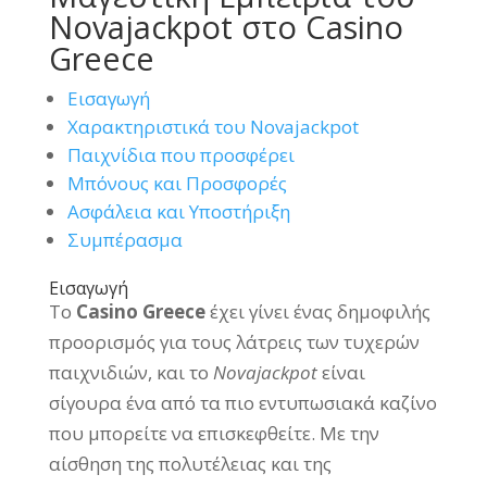
Novajackpot στο Casino
Greece
Εισαγωγή
Χαρακτηριστικά του Novajackpot
Παιχνίδια που προσφέρει
Μπόνους και Προσφορές
Ασφάλεια και Υποστήριξη
Συμπέρασμα
Εισαγωγή
Το
Casino Greece
έχει γίνει ένας δημοφιλής
προορισμός για τους λάτρεις των τυχερών
παιχνιδιών, και το
Novajackpot
είναι
σίγουρα ένα από τα πιο εντυπωσιακά καζίνο
που μπορείτε να επισκεφθείτε. Με την
αίσθηση της πολυτέλειας και της