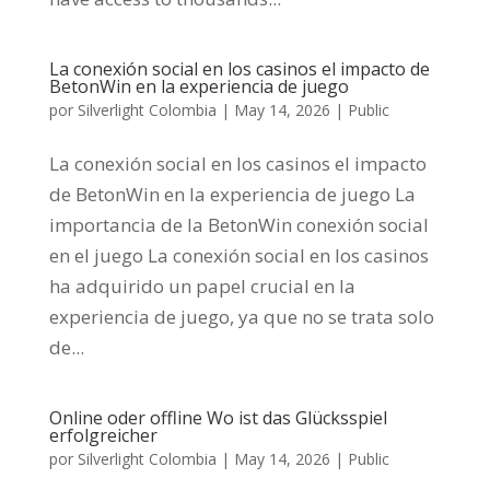
La conexión social en los casinos el impacto de
BetonWin en la experiencia de juego
por
Silverlight Colombia
|
May 14, 2026
|
Public
La conexión social en los casinos el impacto
de BetonWin en la experiencia de juego La
importancia de la BetonWin conexión social
en el juego La conexión social en los casinos
ha adquirido un papel crucial en la
experiencia de juego, ya que no se trata solo
de...
Online oder offline Wo ist das Glücksspiel
erfolgreicher
por
Silverlight Colombia
|
May 14, 2026
|
Public