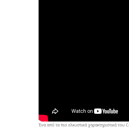
Ένα από τα πιο ελκυστικά χαρακτηριστικά του C