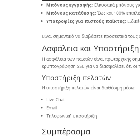
Μπόνους εγγραφής:
Ελκυστικά μπόνους για
Μπόνους κατάθεσης:
Έως και 100% επιπλέ
Υποτροφίες για πιστούς παίκτες:
Ειδικέ
Είναι σημαντικό να διαβάσετε προσεκτικά του
Ασφάλεια και Υποστήριξη
Η ασφάλεια των παικτών είναι πρωταρχικής ση
κρυπτογράφηση SSL για να διασφαλίσει ότι οι
Υποστήριξη πελατών
Η υποστήριξη πελατών είναι διαθέσιμη μέσω:
Live Chat
Email
Τηλεφωνική υποστήριξη
Συμπέρασμα