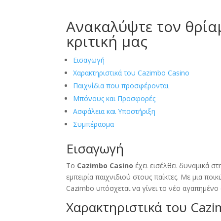
Ανακαλύψτε τον θρία
κριτική μας
Εισαγωγή
Χαρακτηριστικά του Cazimbo Casino
Παιχνίδια που προσφέρονται
Μπόνους και Προσφορές
Ασφάλεια και Υποστήριξη
Συμπέρασμα
Εισαγωγή
Το
Cazimbo Casino
έχει εισέλθει δυναμικά σ
εμπειρία παιχνιδιού στους παίκτες. Με μια ποικ
Cazimbo υπόσχεται να γίνει το νέο αγαπημένο 
Χαρακτηριστικά του Cazi