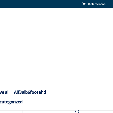
0 elementos
ve ai
Aif3aib6footahd
categorized