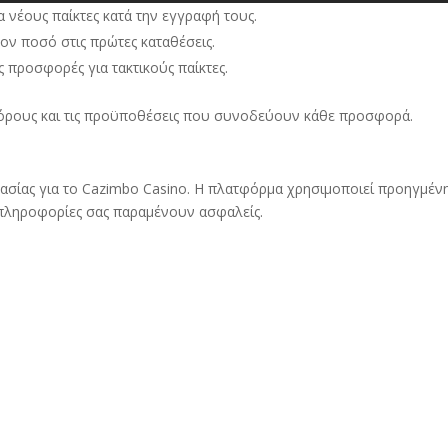
 νέους παίκτες κατά την εγγραφή τους.
ον ποσό στις πρώτες καταθέσεις.
ς προσφορές για τακτικούς παίκτες.
ς όρους και τις προϋποθέσεις που συνοδεύουν κάθε προσφορά.
μασίας για το Cazimbo Casino. Η πλατφόρμα χρησιμοποιεί προηγμέν
 πληροφορίες σας παραμένουν ασφαλείς.