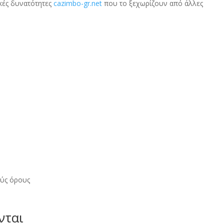
κές δυνατότητες
cazimbo-gr.net
που το ξεχωρίζουν από άλλες
ούς όρους
νται