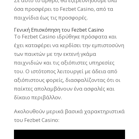
Σε αυτό το άρθρο, θα εξερευνήσουμε όλα
όσα προσφέρει το Fezbet Casino, από τα
παιχνίδια έως τις προσφορές.
Γενική Επισκόπηση του Fezbet Casino
Το Fezbet Casino ιδρύθηκε πρόσφατα και
έχει καταφέρει να κερδίσει την εμπιστοσύνη
των παικτών με την εκτενή γκάμα
παιχνιδιών και τις αξιόπιστες υπηρεσίες
του. Ο ιστότοπος λειτουργεί με άδεια από
αξιόπιστους φορείς, διασφαλίζοντας ότι οι
παίκτες απολαμβάνουν ένα ασφαλές και
δίκαιο περιβάλλον.
Ακολουθούν μερικά βασικά χαρακτηριστικά
του Fezbet Casino: