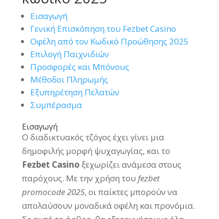
Εισαγωγή
Γενική Επισκόπηση του Fezbet Casino
Οφέλη από τον Κωδικό Προώθησης 2025
Επιλογή Παιχνιδιών
Προσφορές και Μπόνους
Μέθοδοι Πληρωμής
Εξυπηρέτηση Πελατών
Συμπέρασμα
Εισαγωγή
Ο διαδικτυακός τζόγος έχει γίνει μια
δημοφιλής μορφή ψυχαγωγίας, και το
Fezbet Casino
ξεχωρίζει ανάμεσα στους
παρόχους. Με την χρήση του
fezbet
promocode 2025
, οι παίκτες μπορούν να
απολαύσουν μοναδικά οφέλη και προνόμια.