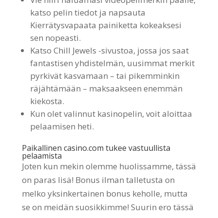
katso pelin tiedot ja napsauta
Kierrätysvapaata painiketta kokeaksesi
sen nopeasti.
Katso Chill Jewels -sivustoa, jossa jos saat
fantastisen yhdistelmän, uusimmat merkit
pyrkivät kasvamaan – tai pikemminkin
räjähtämään – maksaakseen enemmän
kiekosta.
Kun olet valinnut kasinopelin, voit aloittaa
pelaamisen heti.
Paikallinen casino.com tukee vastuullista
pelaamista
Joten kun mekin olemme huolissamme, tässä
on paras lisä! Bonus ilman talletusta on
melko yksinkertainen bonus keholle, mutta
se on meidän suosikkimme! Suurin ero tässä