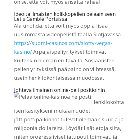
on se, että voit myös ansaita rahaa!
Ideoita ilmaisten kolikkopelien pelaamiseen
Let's Gamble Portsissa
Älä unohda, että voit myös oppia lisää
uusimmasta videopelistä täällä Slotjavassa.
https://suomi-casinos.com/slotty-vegas-
kasino/
Arpajaispeliyritykset toimivat
kuitenkin hieman eri tavalla. Sosiaalisten
pelien yrityksissä pääpaino on viihteessä,
usein henkilökohtaisessa muodossa.
Johtava ilmainen online-peli positioihin
Henkilökohta
isen käsitykseni mukaan uudet
jättipottipalkinnot tulevat olemaan suuria ja
miljoonia dollareita. Löydät lisätietoja siitä,
miten progressiiviset jättipotit toimivat, ja