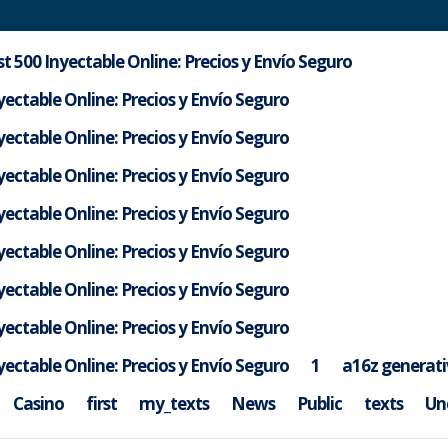
t 500 Inyectable Online: Precios y Envío Seguro
ectable Online: Precios y Envío Seguro
ectable Online: Precios y Envío Seguro
ectable Online: Precios y Envío Seguro
ectable Online: Precios y Envío Seguro
ectable Online: Precios y Envío Seguro
ectable Online: Precios y Envío Seguro
ectable Online: Precios y Envío Seguro
n Mrclri v Casino sayt.5967
ectable Online: Precios y Envío Seguro
1
a16z generati
gorized
Casino
first
my_texts
News
Public
texts
Un