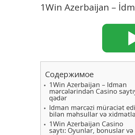
1Win Azerbaijan – İdm
Содержимое
1Win Azerbaijan – Idman
mərcələrindən Casino saytı
qədər
Idman mərcəzi müraciət edi
bilən məhsullar və xidmətl
1Win Azerbaijan Casino
saytı: Oyunlar, bonuslar və