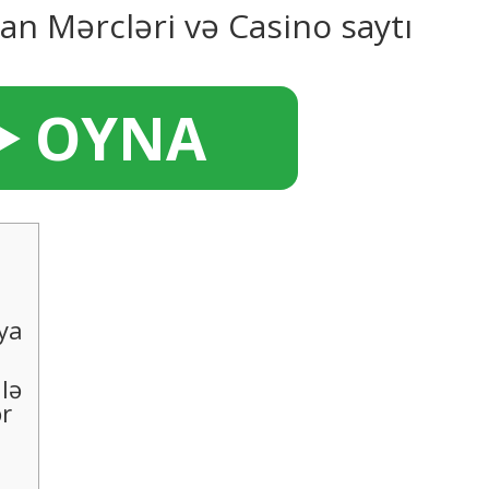
an Mərcləri və Casino saytı
▶️ OYNA
ya
lə
ər