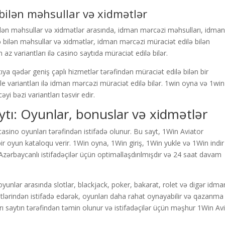
bilən məhsullar və xidmətlər
lən məhsullar və xidmətlər arasında, idman mərcəzi məhsulları, idma
 bilən məhsullar və xidmətlər, idman mərcəzi müraciət edilə bilən
az variantları ilə casino saytıda müraciət edilə bilər.
a qədər geniş çaplı hizmetlər tərəfindən müraciət edilə bilən bir
le variantları ilə idman mərcəzi müraciət edilə bilər. 1win oyna və 1win
yi bəzi variantları təsvir edir.
ytı: Oyunlar, bonuslar və xidmətlər
asino oyunları tərəfindən istifadə olunur. Bu sayt, 1Win Aviator
bir oyun kataloqu verir. 1Win oyna, 1Win giriş, 1Win yukle və 1Win indi
Azərbaycanlı istifadəçilər üçün optimallaşdırılmışdır və 24 saat davam
unlar arasında slotlar, blackjack, poker, bakarat, rolet və digər idma
idmətlərindən istifadə edərək, oyunları daha rahat oynayabilir və qazanma
arı saytın tərəfindən təmin olunur və istifadəçilər üçün məşhur 1Win Av