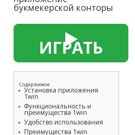
букмекерской конторы
▶️
ИГРАТЬ
Содержимое
Установка приложения
1win
Функциональность и
преимущества 1win
Удобство использования
Преимущества 1win