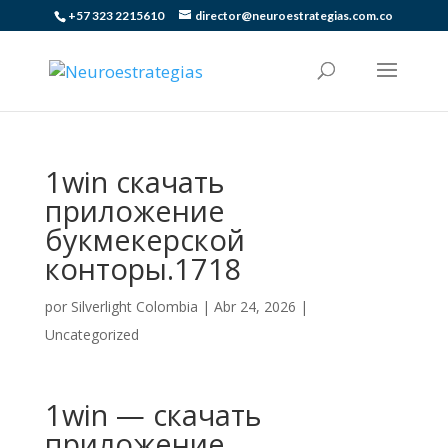
+57 323 2215610
director@neuroestrategias.com.co
1win скачать
приложение
букмекерской
конторы.1718
por
Silverlight Colombia
|
Abr 24, 2026
|
Uncategorized
1win — скачать
приложение