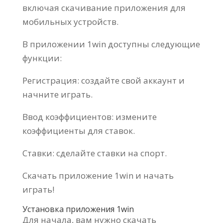
включая скачивание приложения для
мобильных устройств.
В приложении 1win доступны следующие
функции:
Регистрация: создайте свой аккаунт и
начните играть.
Ввод коэффициентов: измените
коэффициенты для ставок.
Ставки: сделайте ставки на спорт.
Скачать приложение 1win и начать
играть!
Установка приложения 1win
Для начала, вам нужно скачать