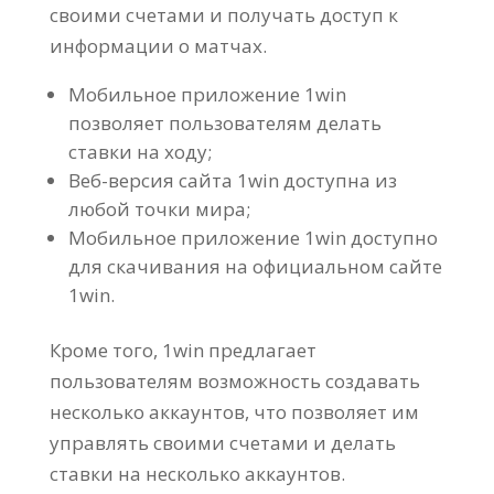
своими счетами и получать доступ к
информации о матчах.
Мобильное приложение 1win
позволяет пользователям делать
ставки на ходу;
Веб-версия сайта 1win доступна из
любой точки мира;
Мобильное приложение 1win доступно
для скачивания на официальном сайте
1win.
Кроме того, 1win предлагает
пользователям возможность создавать
несколько аккаунтов, что позволяет им
управлять своими счетами и делать
ставки на несколько аккаунтов.