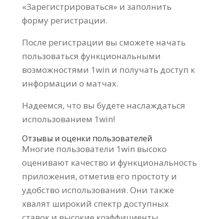
«Зарегистрироваться» и заполнить
форму регистрации.
После регистрации вы сможете начать
пользоваться функциональными
возможностями 1win и получать доступ к
информации о матчах.
Надеемся, что вы будете наслаждаться
использованием 1win!
Отзывы и оценки пользователей
Многие пользователи 1win высоко
оценивают качество и функциональность
приложения, отметив его простоту и
удобство использования. Они также
хвалят широкий спектр доступных
ставок и высокие коэффициенты.