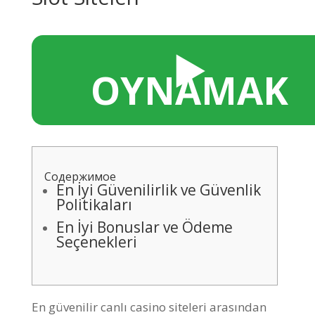
▶️
OYNAMAK
Содержимое
En İyi Güvenilirlik ve Güvenlik
Politikaları
En İyi Bonuslar ve Ödeme
Seçenekleri
En güvenilir canlı casino siteleri arasından