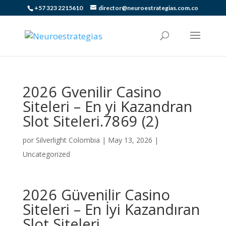
+57 323 2215610
director@neuroestrategias.com.co
2026 Gvenilir Casino
Siteleri – En yi Kazandran
Slot Siteleri.7869 (2)
por
Silverlight Colombia
|
May 13, 2026
|
Uncategorized
2026 Güvenilir Casino
Siteleri – En İyi Kazandıran
Slot Siteleri