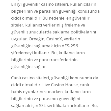
En iyi güvenilir casino siteleri, kullanıcıların
bilgilerinin ve parasının güvenliği konusunda
ciddi olmalıdır. Bu nedenle, en güvenilir
siteler, kullanıcı verilerini şifreleme ve
güvenli sunucularda saklama politikalarını
uygular. Örneğin, CasinoX, verilerin
güvenliğini sağlamak için AES-256
şifrelemeyi kullanır. Bu, kullanıcıların
bilgilerinin ve para transferlerinin
güvenliğini sağlar.
Canlı casino siteleri, güvenliği konusunda da
ciddi olmalıdır. Live Casino House, canlı
bahis oyunlarını sunarken, kullanıcıların
bilgilerinin ve parasının güvenliğini
sağlamak için SSL sertifikalarını kullanır. Bu,