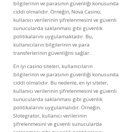
bilgilerinin ve parasının güvenliği konusunda
ciddi olmalıdır. Örneğin, Nova Casino,
kullanıcı verilerinin şifrelenmesini ve güvenli
sunucularda saklanması gibi güvenlik
politikalarını uygulamaktadır. Bu,
kullanıcıların bilgilerinin ve para
transferlerinin güvenliğini sağlar.
En iyi casino siteleri, kullanıcıların
bilgilerinin ve parasının güvenliği konusunda
ciddi olmalıdır. Bu nedenle, en iyi siteler,
kullanıcı verilerinin şifrelenmesini ve güvenli
sunucularda saklanması gibi güvenlik
politikalarını uygulamalıdır. Örneğin,
Slotegrator, kullanıcı verilerinin
şifrelenmesini ve güvenli sunucularda