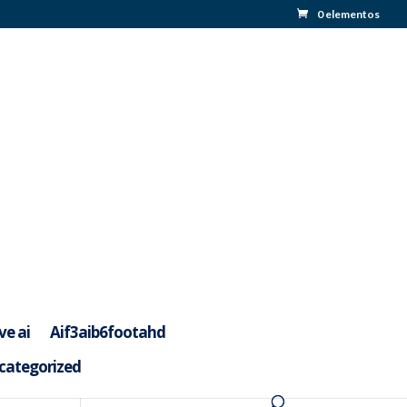
0 elementos
ve ai
Aif3aib6footahd
categorized