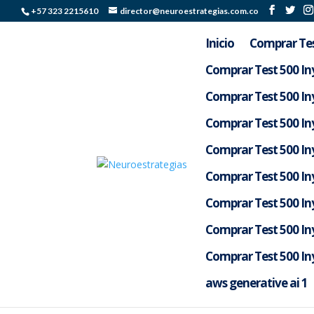
+57 323 2215610
director@neuroestrategias.com.co
Inicio
Comprar Tes
Comprar Test 500 Iny
Comprar Test 500 Iny
Comprar Test 500 Iny
Comprar Test 500 Iny
Comprar Test 500 Iny
Comprar Test 500 Iny
Comprar Test 500 Iny
Comprar Test 500 Iny
por
Silverlight Colombia
|
Abr 26, 2026
|
Uncate
aws generative ai 1