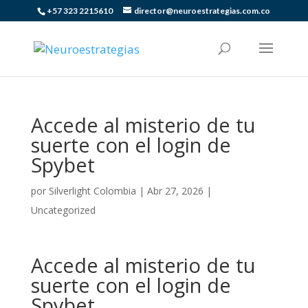
+57 323 2215610
director@neuroestrategias.com.co
Accede al misterio de tu
suerte con el login de
Spybet
por
Silverlight Colombia
|
Abr 27, 2026
|
Uncategorized
Accede al misterio de tu
suerte con el login de
Spybet