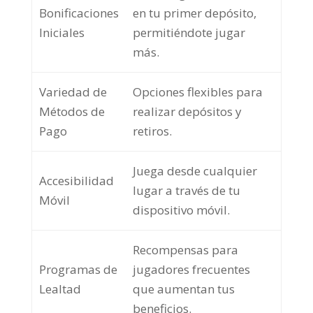
Bonificaciones
en tu primer depósito,
Iniciales
permitiéndote jugar
más.
Variedad de
Opciones flexibles para
Métodos de
realizar depósitos y
Pago
retiros.
Juega desde cualquier
Accesibilidad
lugar a través de tu
Móvil
dispositivo móvil.
Recompensas para
Programas de
jugadores frecuentes
Lealtad
que aumentan tus
beneficios.