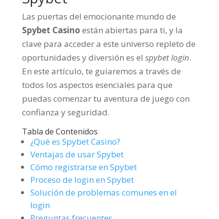
Las puertas del emocionante mundo de
Spybet Casino
están abiertas para ti, y la
clave para acceder a este universo repleto de
oportunidades y diversión es el
spybet login
.
En este artículo, te guiaremos a través de
todos los aspectos esenciales para que
puedas comenzar tu aventura de juego con
confianza y seguridad.
Tabla de Contenidos
¿Qué es Spybet Casino?
Ventajas de usar Spybet
Cómo registrarse en Spybet
Proceso de login en Spybet
Solución de problemas comunes en el
login
Preguntas frecuentes