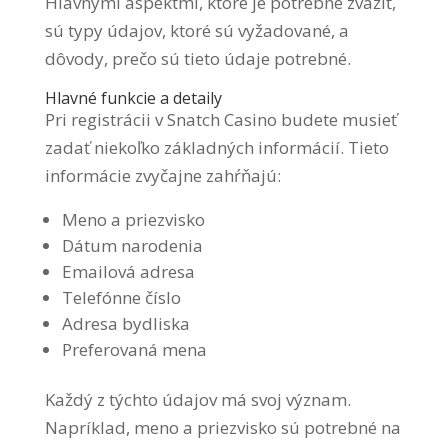
Hlavnými aspektmi, ktoré je potrebné zvážiť,
sú typy údajov, ktoré sú vyžadované, a
dôvody, prečo sú tieto údaje potrebné.
Hlavné funkcie a detaily
Pri registrácii v Snatch Casino budete musieť
zadať niekoľko základných informácií. Tieto
informácie zvyčajne zahŕňajú:
Meno a priezvisko
Dátum narodenia
Emailová adresa
Telefónne číslo
Adresa bydliska
Preferovaná mena
Každý z týchto údajov má svoj význam.
Napríklad, meno a priezvisko sú potrebné na