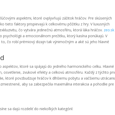
kľúčovými aspektmi, ktoré ovplyvňujú zážitok hráčov. Pre skúsených
o tieto faktory prispievajú k celkovému pôžitku z hry. V luxusných
 exkluzivitu, čo vytvára jedinečnú atmosféru, ktorá láka hráčov.
zeo.sk
j o psychológii a emocionálnom prežitku, ktorý kasína ponúkajú. V
 to, čo robí prémiový dizajn tak výnimočným a aké sú jeho hlavné
ad
o aspektov, ktoré sa spájajú do jedného harmonického celku. Hlavné
jn, osvetlenie, zvukové efekty a celkovú atmosféru. Každý z týchto pr
redie, ktoré povzbudzuje hráčov k dlhšiemu pobytu a väčšiemu utrácani
 rozmiestnené, aby sa zabezpečila maximálna interakcia a pohodlie pre
íne sa dajú rozdeliť do niekoľkých kategórií: