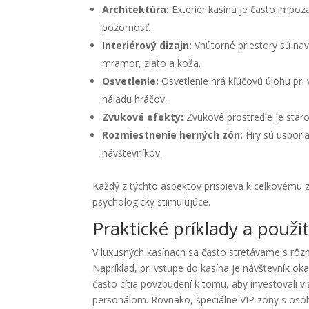
Architektúra:
Exteriér kasína je často impoz
pozornosť.
Interiérový dizajn:
Vnútorné priestory sú nav
mramor, zlato a koža.
Osvetlenie:
Osvetlenie hrá kľúčovú úlohu pri
náladu hráčov.
Zvukové efekty:
Zvukové prostredie je staro
Rozmiestnenie herných zón:
Hry sú usporia
návštevníkov.
Každý z týchto aspektov prispieva k celkovému záži
psychologicky stimulujúce.
Praktické príklady a použit
V luxusných kasínach sa často stretávame s rôzny
Napríklad, pri vstupe do kasína je návštevník ok
často cítia povzbudení k tomu, aby investovali 
personálom. Rovnako, špeciálne VIP zóny s osob