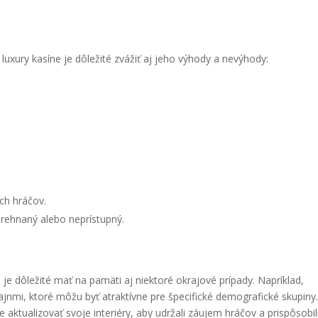
uxury kasíne je dôležité zvážiť aj jeho výhody a nevýhody:
ch hráčov.
prehnaný alebo neprístupný.
 je dôležité mať na pamäti aj niektoré okrajové prípady. Napríklad,
ajnmi, ktoré môžu byť atraktívne pre špecifické demografické skupiny
 aktualizovať svoje interiéry, aby udržali záujem hráčov a prispôsobil