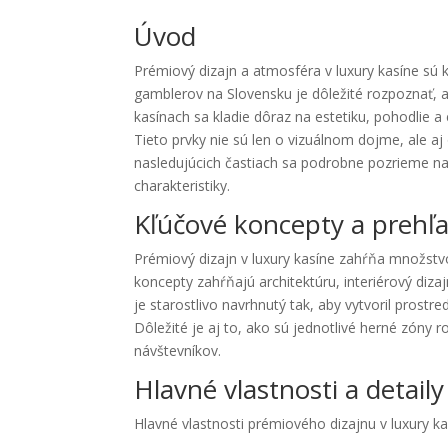
Úvod
Prémiový dizajn a atmosféra v luxury kasíne sú 
gamblerov na Slovensku je dôležité rozpoznať, ak
kasínach sa kladie dôraz na estetiku, pohodlie a
Tieto prvky nie sú len o vizuálnom dojme, ale a
nasledujúcich častiach sa podrobne pozrieme na
charakteristiky.
Kľúčové koncepty a prehľ
Prémiový dizajn v luxury kasíne zahŕňa množstv
koncepty zahŕňajú architektúru, interiérový diza
je starostlivo navrhnutý tak, aby vytvoril prost
Dôležité je aj to, ako sú jednotlivé herné zóny
návštevníkov.
Hlavné vlastnosti a detaily
Hlavné vlastnosti prémiového dizajnu v luxury kas