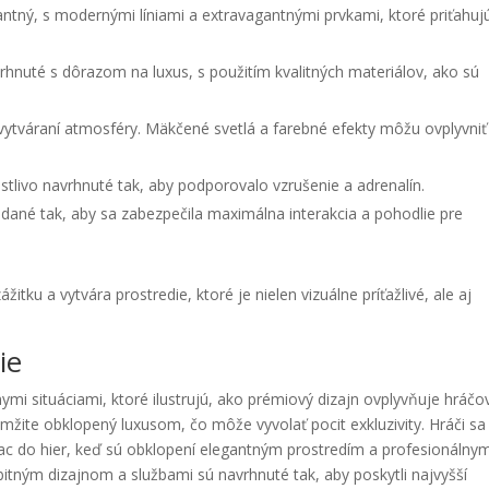
antný, s modernými líniami a extravagantnými prvkami, ktoré priťahuj
rhnuté s dôrazom na luxus, s použitím kvalitných materiálov, ako sú
 vytváraní atmosféry. Mäkčené svetlá a farebné efekty môžu ovplyvniť
stlivo navrhnuté tak, aby podporovalo vzrušenie a adrenalín.
dané tak, aby sa zabezpečila maximálna interakcia a pohodlie pre
tku a vytvára prostredie, ktoré je nielen vizuálne príťažlivé, ale aj
ie
mi situáciami, ktoré ilustrujú, ako prémiový dizajn ovplyvňuje hráčov
amžite obklopený luxusom, čo môže vyvolať pocit exkluzivity. Hráči sa
viac do hier, keď sú obklopení elegantným prostredím a profesionálny
itným dizajnom a službami sú navrhnuté tak, aby poskytli najvyšší