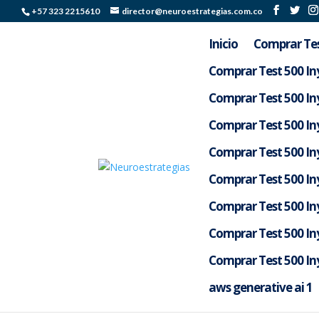
+57 323 2215610
director@neuroestrategias.com.co
Inicio
Comprar Tes
Comprar Test 500 Iny
Comprar Test 500 Iny
Comprar Test 500 Iny
Comprar Test 500 Iny
Comprar Test 500 Iny
Comprar Test 500 Iny
Comprar Test 500 Iny
Ako vyzerá prémiový d
Comprar Test 500 Iny
por
Silverlight Colombia
|
May 5, 2026
|
Uncate
aws generative ai 1