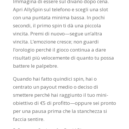
Immagina di essere sul divano dopo cena.
Apri AllySpin sul telefono e scegli una slot
con una puntata minima bassa. In pochi
secondi, il primo spin ti dà una piccola
vincita. Premi di nuovo—segue un’altra
vincita. L’emozione cresce; non guardi
l’orologio perché il gioco continua a dare
risultati più velocemente di quanto tu possa
battere le palpebre.
Quando hai fatto quindici spin, hai o
centrato un payout medio o deciso di
smettere perché hai raggiunto il tuo mini-
obiettivo di €5 di profitto—oppure sei pronto
per una pausa prima che la stanchezza si
faccia sentire.