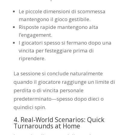
Le piccole dimensioni di scommessa
mantengono il gioco gestibile.
Risposte rapide mantengono alta
l’engagement.
I giocatori spesso si fermano dopo una
vincita per festeggiare prima di
riprendere.
La sessione si conclude naturalmente
quando il giocatore raggiunge un limite di
perdita o di vincita personale
predeterminato—spesso dopo dieci o
quindici spin.
4. Real‑World Scenarios: Quick
Turnarounds at Home