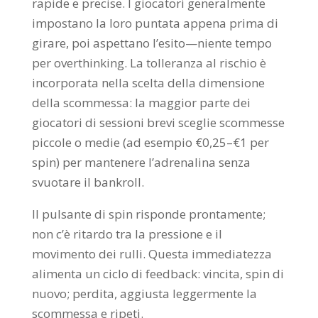
rapide e precise. I giocatori generalmente
impostano la loro puntata appena prima di
girare, poi aspettano l’esito—niente tempo
per overthinking. La tolleranza al rischio è
incorporata nella scelta della dimensione
della scommessa: la maggior parte dei
giocatori di sessioni brevi sceglie scommesse
piccole o medie (ad esempio €0,25–€1 per
spin) per mantenere l’adrenalina senza
svuotare il bankroll.
Il pulsante di spin risponde prontamente;
non c’è ritardo tra la pressione e il
movimento dei rulli. Questa immediatezza
alimenta un ciclo di feedback: vincita, spin di
nuovo; perdita, aggiusta leggermente la
scommessa e ripeti.