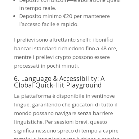
in tempo reale.
Deposito minimo €20 per mantenere
l’accesso facile e rapido.
I prelievi sono altrettanto snelli: i bonifici
bancari standard richiedono fino a 48 ore,
mentre i prelievi crypto possono essere
processati in pochi minuti.
6. Language & Accessibility: A
Global Quick‑Hit Playground
La piattaforma è disponibile in ventinove
lingue, garantendo che giocatori di tutto il
mondo possano navigare senza barriere
linguistiche. Per sessioni brevi, questo
significa nessuno spreco di tempo a capire