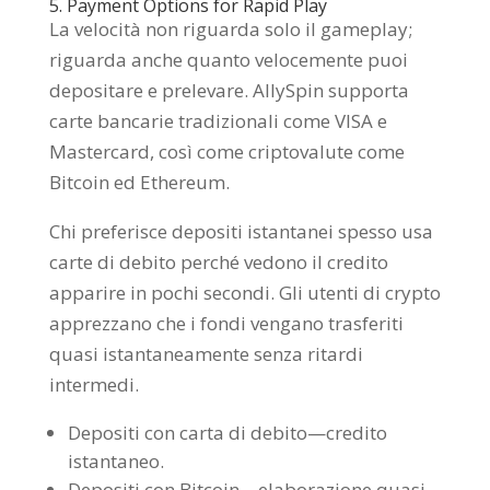
5. Payment Options for Rapid Play
La velocità non riguarda solo il gameplay;
riguarda anche quanto velocemente puoi
depositare e prelevare. AllySpin supporta
carte bancarie tradizionali come VISA e
Mastercard, così come criptovalute come
Bitcoin ed Ethereum.
Chi preferisce depositi istantanei spesso usa
carte di debito perché vedono il credito
apparire in pochi secondi. Gli utenti di crypto
apprezzano che i fondi vengano trasferiti
quasi istantaneamente senza ritardi
intermedi.
Depositi con carta di debito—credito
istantaneo.
Depositi con Bitcoin—elaborazione quasi