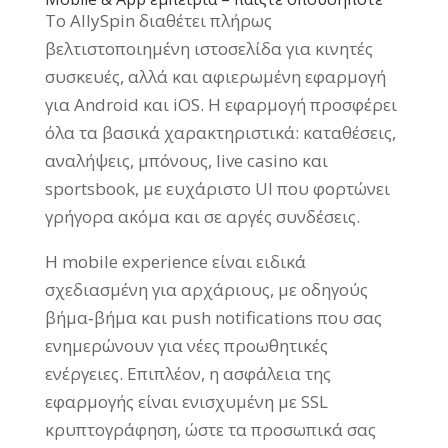
Το AllySpin διαθέτει πλήρως
βελτιστοποιημένη ιστοσελίδα για κινητές
συσκευές, αλλά και αφιερωμένη εφαρμογή
για Android και iOS. Η εφαρμογή προσφέρει
όλα τα βασικά χαρακτηριστικά: καταθέσεις,
αναλήψεις, μπόνους, live casino και
sportsbook, με ευχάριστο UI που φορτώνει
γρήγορα ακόμα και σε αργές συνδέσεις.
Η mobile experience είναι ειδικά
σχεδιασμένη για αρχάριους, με οδηγούς
βήμα‑βήμα και push notifications που σας
ενημερώνουν για νέες προωθητικές
ενέργειες. Επιπλέον, η ασφάλεια της
εφαρμογής είναι ενισχυμένη με SSL
κρυπτογράφηση, ώστε τα προσωπικά σας