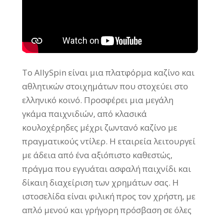
Το AllySpin είναι μια πλατφόρμα καζίνο και
αθλητικών στοιχημάτων που στοχεύει στο
ελληνικό κοινό. Προσφέρει μια μεγάλη
γκάμα παιχνιδιών, από κλασικά
κουλοχέρηδες μέχρι ζωντανό καζίνο με
πραγματικούς ντίλερ. Η εταιρεία λειτουργεί
με άδεια από ένα αξιόπιστο καθεστώς,
πράγμα που εγγυάται ασφαλή παιχνίδι και
δίκαιη διαχείριση των χρημάτων σας. Η
ιστοσελίδα είναι φιλική προς τον χρήστη, με
απλό μενού και γρήγορη πρόσβαση σε όλες