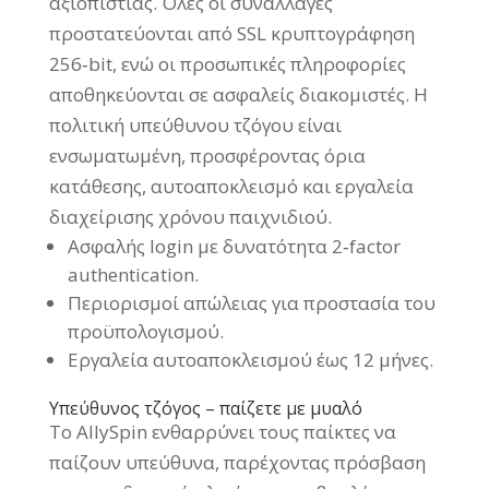
αξιοπιστίας. Όλες οι συναλλαγές
προστατεύονται από SSL κρυπτογράφηση
256‑bit, ενώ οι προσωπικές πληροφορίες
αποθηκεύονται σε ασφαλείς διακομιστές. Η
πολιτική υπεύθυνου τζόγου είναι
ενσωματωμένη, προσφέροντας όρια
κατάθεσης, αυτοαποκλεισμό και εργαλεία
διαχείρισης χρόνου παιχνιδιού.
Ασφαλής login με δυνατότητα 2‑factor
authentication.
Περιορισμοί απώλειας για προστασία του
προϋπολογισμού.
Εργαλεία αυτοαποκλεισμού έως 12 μήνες.
Υπεύθυνος τζόγος – παίζετε με μυαλό
Το AllySpin ενθαρρύνει τους παίκτες να
παίζουν υπεύθυνα, παρέχοντας πρόσβαση