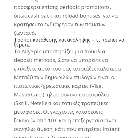
προσφέρει επίσης periodic promotions,
όπως cash back και reload bonuses, για να
κρατήσει το ενδιαφέρον των παικτών
ζωντανό.
Τρόποι κατάθεσης και ανάληψης – τι πρέπει να
ξέρετε;
Το AllySpin υποστηρίζει μια ποικιλία
deposit methods, ώστε να μπορείτε να
επιλέξετε αυτό που σας ταιριάζει καλύτερα.
Μεταξύ των δημοφιλών επιλογών είναι οι
πιστωτικές/χρεωστικές κάρτες (Visa,
MasterCard), ηλεκτρονικά πορτοφόλια
(Skrill, Neteller) και τοπικές τραπεζικές
μεταφορές. Οι ελάχιστες καταθέσεις
ξεκινούν από 10 € και η επεξεργασία είναι
συνήθως άμεση, κάτι που επιτρέπει instant
payouts στην πλειονότητα των