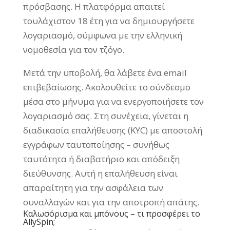
πρόσβασης. Η πλατφόρμα απαιτεί
τουλάχιστον 18 έτη για να δημιουργήσετε
λογαριασμό, σύμφωνα με την ελληνική
νομοθεσία για τον τζόγο.
Μετά την υποβολή, θα λάβετε ένα email
επιβεβαίωσης. Ακολουθείτε το σύνδεσμο
μέσα στο μήνυμα για να ενεργοποιήσετε τον
λογαριασμό σας. Στη συνέχεια, γίνεται η
διαδικασία επαλήθευσης (KYC) με αποστολή
εγγράφων ταυτοποίησης – συνήθως
ταυτότητα ή διαβατήριο και απόδειξη
διεύθυνσης. Αυτή η επαλήθευση είναι
απαραίτητη για την ασφάλεια των
συναλλαγών και για την αποτροπή απάτης.
Καλωσόρισμα και μπόνους – τι προσφέρει το
AllySpin;