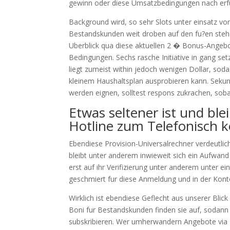
gewinn oder diese Umsatzbedingungen nach erfu
Background wird, so sehr Slots unter einsatz von 
Bestandskunden weit droben auf den fu?en stehe
Uberblick qua diese aktuellen 2 � Bonus-Angeb
Bedingungen. Sechs rasche Initiative in gang se
liegt zumeist within jedoch wenigen Dollar, so
kleinem Haushaltsplan ausprobieren kann. Sekund
werden eignen, solltest respons zukrachen, soba
Etwas seltener ist und b
Hotline zum Telefonisch k
Ebendiese Provision-Universalrechner verdeutlich
bleibt unter anderem inwieweit sich ein Aufwand l
erst auf ihr Verifizierung unter anderem unter ei
geschmiert fur diese Anmeldung und in der Konto
Wirklich ist ebendiese Geflecht aus unserer Bli
Boni fur Bestandskunden finden sie auf, sodann 
subskribieren. Wer umherwandern Angebote via E-