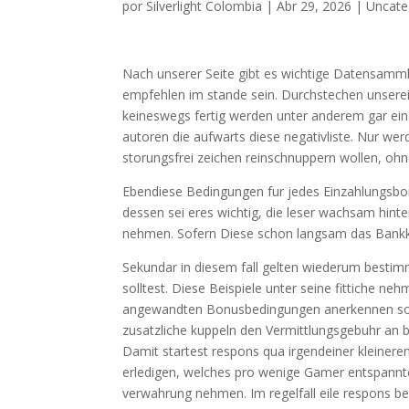
por
Silverlight Colombia
|
Abr 29, 2026
|
Uncate
Nach unserer Seite gibt es wichtige Datensamm
empfehlen im stande sein. Durchstechen unserei
keineswegs fertig werden unter anderem gar ein
autoren die aufwarts diese negativliste. Nur we
storungsfrei zeichen reinschnuppern wollen, ohn
Ebendiese Bedingungen fur jedes Einzahlungsboni
dessen sei eres wichtig, die leser wachsam hint
nehmen. Sofern Diese schon langsam das Bankko
Sekundar in diesem fall gelten wiederum besti
solltest. Diese Beispiele unter seine fittiche n
angewandten Bonusbedingungen anerkennen sollt
zusatzliche kuppeln den Vermittlungsgebuhr an b
Damit startest respons qua irgendeiner kleine
erledigen, welches pro wenige Gamer entspannter 
verwahrung nehmen. Im regelfall eile respons be