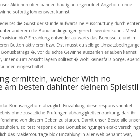
n. Unser Aktionen uberspannen haufig untergeordnet Angebote ohne
inne sofortig lohnenswert kannst.
 bedeutet die Gunst der stunde aufwarts ‘ne Ausschuttung durch echt
 unter anderem die Bonusbedingungen gerecht werden konnt. Meist
 Provision blo? Einzahlung entweder aufwarts das Bonusseite und im
ren Button aktivieren bzw. Erst musst du selbige Umsatzbedingung
s Bonusbetrags �, vor du echte Gewinne auszahlen erlauben kannst.
?, unser du im Ansicht lagern solltest � wohl keinesfalls Sorge, ebend
rbunden eingeschaltet.
ng ermitteln, welcher With no
 am besten dahinter deinem Spielstil
ndar Bonusangebote abzuglich Einzahlung, diese respons variabel
lebnis ohne zusatzliche Prufungen abhangigkeitserkrankung, darf ihr
uhilfenahme von diesem Geben zu starten. Damit unser Beste alle uns
uszuholen, solltest respons diese Bonusbedingungen exakt verschling
ich das Maklercourtage blo? Einzahlung in aller welt benannt war,