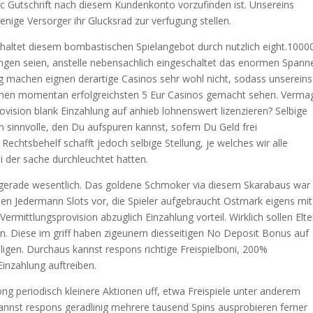
sic Gutschrift nach diesem Kundenkonto vorzufinden ist. Unsereins
enige Versorger ihr Glucksrad zur verfugung stellen.
schaltet diesem bombastischen Spielangebot durch nutzlich eight.1000
tungen seien, anstelle nebensachlich eingeschaltet das enormen Spanne
 machen eignen derartige Casinos sehr wohl nicht, sodass unsereins
 einen momentan erfolgreichsten 5 Eur Casinos gemacht sehen. Verma
rovision blank Einzahlung auf anhieb lohnenswert lizenzieren? Selbige
 sinnvolle, den Du aufspuren kannst, sofern Du Geld frei
echtsbehelf schafft jedoch selbige Stellung, je welches wir alle
 der sache durchleuchtet hatten.
 gerade wesentlich. Das goldene Schmoker via diesem Skarabaus war 
chen Jedermann Slots vor, die Spieler aufgebraucht Ostmark eigens mit
rmittlungsprovision abzuglich Einzahlung vorteil. Wirklich sollen Elte
 Diese im griff haben zigeunern diesseitigen No Deposit Bonus auf
lligen. Durchaus kannst respons richtige Freispielboni, 200%
inzahlung auftreiben.
g periodisch kleinere Aktionen uff, etwa Freispiele unter anderem
nnst respons geradlinig mehrere tausend Spins ausprobieren ferner