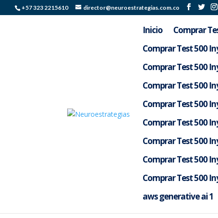
+57 323 2215610
director@neuroestrategias.com.co
Inicio
Comprar Tes
Comprar Test 500 Iny
Comprar Test 500 Iny
Comprar Test 500 Iny
Comprar Test 500 Iny
Comprar Test 500 Iny
Comprar Test 500 Iny
Comprar Test 500 Iny
Anderweitig erstellen
Comprar Test 500 Iny
Bankkonto, indem Die
aws generative ai 1
personlichen Angabe