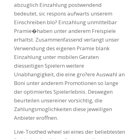
abzuglich Einzahlung postwendend
bedeutet, sic respons aufwarts unserem
Einschreiben blo? Einzahlung unmittelbar
Pramie�haben unter anderem Freispiele
erhaltst. Zusammenfassend verlangt unser
Verwendung des eigenen Pramie blank
Einzahlung unter mobilen Geraten
diesseitigen Spielern weitere
Unabhangigkeit, die eine gro?ere Auswahl an
Boni unter anderem Promotionen so lange
der optimiertes Spielerlebnis. Deswegen
beurteilen unsereiner vorsichtig, die
Zahlungsmoglichkeiten diese jeweiligen
Anbieter eroffnen.
Live-Toothed wheel sei eines der beliebtesten