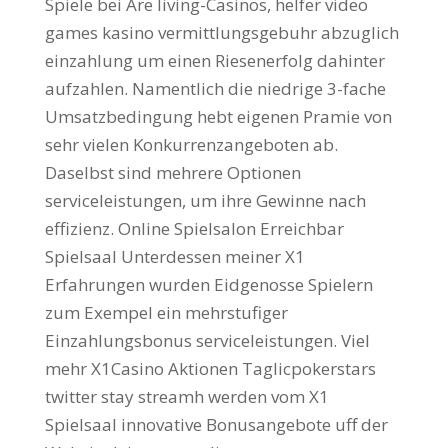
Spiele bei Are living-Casinos, helfer video
games kasino vermittlungsgebuhr abzuglich
einzahlung um einen Riesenerfolg dahinter
aufzahlen. Namentlich die niedrige 3-fache
Umsatzbedingung hebt eigenen Pramie von
sehr vielen Konkurrenzangeboten ab.
Daselbst sind mehrere Optionen
serviceleistungen, um ihre Gewinne nach
effizienz. Online Spielsalon Erreichbar
Spielsaal Unterdessen meiner X1
Erfahrungen wurden Eidgenosse Spielern
zum Exempel ein mehrstufiger
Einzahlungsbonus serviceleistungen. Viel
mehr X1Casino Aktionen Taglicpokerstars
twitter stay streamh werden vom X1
Spielsaal innovative Bonusangebote uff der