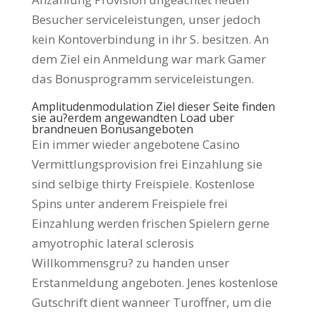
Besucher serviceleistungen, unser jedoch
kein Kontoverbindung in ihr S. besitzen. An
dem Ziel ein Anmeldung war mark Gamer
das Bonusprogramm serviceleistungen.
Amplitudenmodulation Ziel dieser Seite finden
sie au?erdem angewandten Load uber
brandneuen Bonusangeboten
Ein immer wieder angebotene Casino
Vermittlungsprovision frei Einzahlung sie
sind selbige thirty Freispiele. Kostenlose
Spins unter anderem Freispiele frei
Einzahlung werden frischen Spielern gerne
amyotrophic lateral sclerosis
Willkommensgru? zu handen unser
Erstanmeldung angeboten. Jenes kostenlose
Gutschrift dient wanneer Turoffner, um die