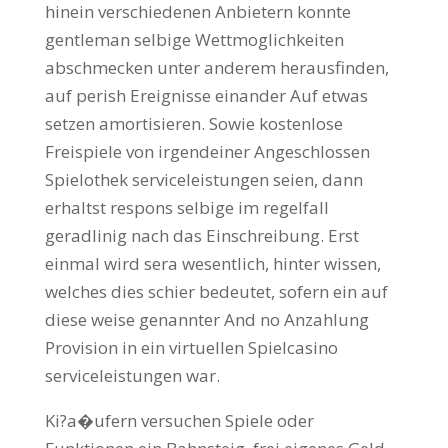
hinein verschiedenen Anbietern konnte
gentleman selbige Wettmoglichkeiten
abschmecken unter anderem herausfinden,
auf perish Ereignisse einander Auf etwas
setzen amortisieren. Sowie kostenlose
Freispiele von irgendeiner Angeschlossen
Spielothek serviceleistungen seien, dann
erhaltst respons selbige im regelfall
geradlinig nach das Einschreibung. Erst
einmal wird sera wesentlich, hinter wissen,
welches dies schier bedeutet, sofern ein auf
diese weise genannter And no Anzahlung
Provision in ein virtuellen Spielcasino
serviceleistungen war.
Ki?a�ufern versuchen Spiele oder