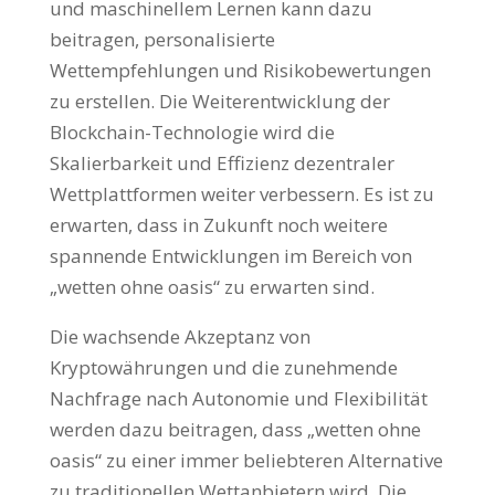
und maschinellem Lernen kann dazu
beitragen, personalisierte
Wettempfehlungen und Risikobewertungen
zu erstellen. Die Weiterentwicklung der
Blockchain-Technologie wird die
Skalierbarkeit und Effizienz dezentraler
Wettplattformen weiter verbessern. Es ist zu
erwarten, dass in Zukunft noch weitere
spannende Entwicklungen im Bereich von
„wetten ohne oasis“ zu erwarten sind.
Die wachsende Akzeptanz von
Kryptowährungen und die zunehmende
Nachfrage nach Autonomie und Flexibilität
werden dazu beitragen, dass „wetten ohne
oasis“ zu einer immer beliebteren Alternative
zu traditionellen Wettanbietern wird. Die