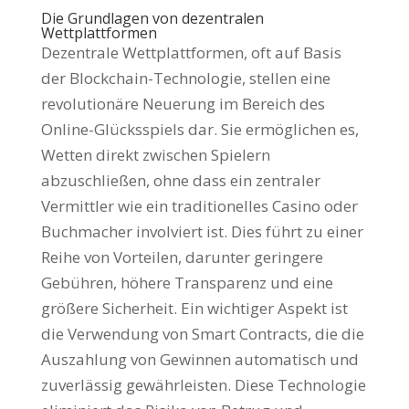
Die Grundlagen von dezentralen
Wettplattformen
Dezentrale Wettplattformen, oft auf Basis
der Blockchain-Technologie, stellen eine
revolutionäre Neuerung im Bereich des
Online-Glücksspiels dar. Sie ermöglichen es,
Wetten direkt zwischen Spielern
abzuschließen, ohne dass ein zentraler
Vermittler wie ein traditionelles Casino oder
Buchmacher involviert ist. Dies führt zu einer
Reihe von Vorteilen, darunter geringere
Gebühren, höhere Transparenz und eine
größere Sicherheit. Ein wichtiger Aspekt ist
die Verwendung von Smart Contracts, die die
Auszahlung von Gewinnen automatisch und
zuverlässig gewährleisten. Diese Technologie