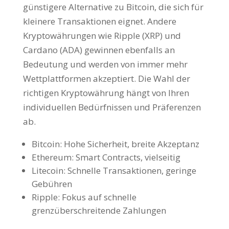
günstigere Alternative zu Bitcoin, die sich für
kleinere Transaktionen eignet. Andere
Kryptowährungen wie Ripple (XRP) und
Cardano (ADA) gewinnen ebenfalls an
Bedeutung und werden von immer mehr
Wettplattformen akzeptiert. Die Wahl der
richtigen Kryptowährung hängt von Ihren
individuellen Bedürfnissen und Präferenzen
ab.
Bitcoin: Hohe Sicherheit, breite Akzeptanz
Ethereum: Smart Contracts, vielseitig
Litecoin: Schnelle Transaktionen, geringe
Gebühren
Ripple: Fokus auf schnelle
grenzüberschreitende Zahlungen