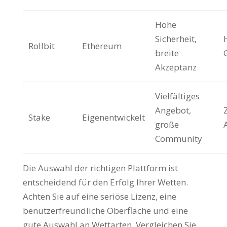
Hohe
Sicherheit,
Rollbit
Ethereum
breite
Akzeptanz
Vielfältiges
Angebot,
Stake
Eigenentwickelt
große
Community
Die Auswahl der richtigen Plattform ist
entscheidend für den Erfolg Ihrer Wetten.
Achten Sie auf eine seriöse Lizenz, eine
benutzerfreundliche Oberfläche und eine
gute Auswahl an Wettarten. Vergleichen Sie