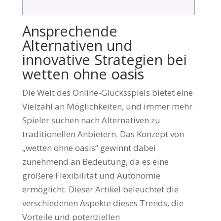
Ansprechende
Alternativen und
innovative Strategien bei
wetten ohne oasis
Die Welt des Online-Glücksspiels bietet eine
Vielzahl an Möglichkeiten, und immer mehr
Spieler suchen nach Alternativen zu
traditionellen Anbietern. Das Konzept von
„wetten ohne oasis“ gewinnt dabei
zunehmend an Bedeutung, da es eine
größere Flexibilität und Autonomie
ermöglicht. Dieser Artikel beleuchtet die
verschiedenen Aspekte dieses Trends, die
Vorteile und potenziellen