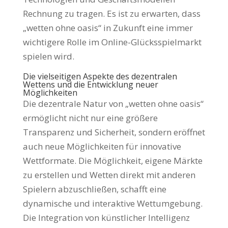
Rechnung zu tragen. Es ist zu erwarten, dass
„wetten ohne oasis“ in Zukunft eine immer
wichtigere Rolle im Online-Glücksspielmarkt
spielen wird.
Die vielseitigen Aspekte des dezentralen
Wettens und die Entwicklung neuer
Möglichkeiten
Die dezentrale Natur von „wetten ohne oasis“
ermöglicht nicht nur eine größere
Transparenz und Sicherheit, sondern eröffnet
auch neue Möglichkeiten für innovative
Wettformate. Die Möglichkeit, eigene Märkte
zu erstellen und Wetten direkt mit anderen
Spielern abzuschließen, schafft eine
dynamische und interaktive Wettumgebung.
Die Integration von künstlicher Intelligenz