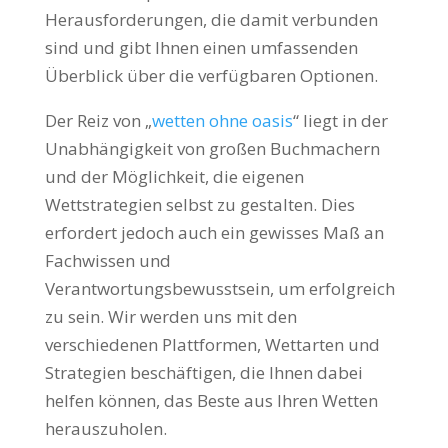
Herausforderungen, die damit verbunden
sind und gibt Ihnen einen umfassenden
Überblick über die verfügbaren Optionen.
Der Reiz von „
wetten ohne oasis
“ liegt in der
Unabhängigkeit von großen Buchmachern
und der Möglichkeit, die eigenen
Wettstrategien selbst zu gestalten. Dies
erfordert jedoch auch ein gewisses Maß an
Fachwissen und
Verantwortungsbewusstsein, um erfolgreich
zu sein. Wir werden uns mit den
verschiedenen Plattformen, Wettarten und
Strategien beschäftigen, die Ihnen dabei
helfen können, das Beste aus Ihren Wetten
herauszuholen.