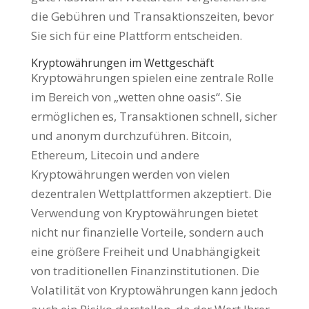
die Gebühren und Transaktionszeiten, bevor
Sie sich für eine Plattform entscheiden.
Kryptowährungen im Wettgeschäft
Kryptowährungen spielen eine zentrale Rolle
im Bereich von „wetten ohne oasis“. Sie
ermöglichen es, Transaktionen schnell, sicher
und anonym durchzuführen. Bitcoin,
Ethereum, Litecoin und andere
Kryptowährungen werden von vielen
dezentralen Wettplattformen akzeptiert. Die
Verwendung von Kryptowährungen bietet
nicht nur finanzielle Vorteile, sondern auch
eine größere Freiheit und Unabhängigkeit
von traditionellen Finanzinstitutionen. Die
Volatilität von Kryptowährungen kann jedoch