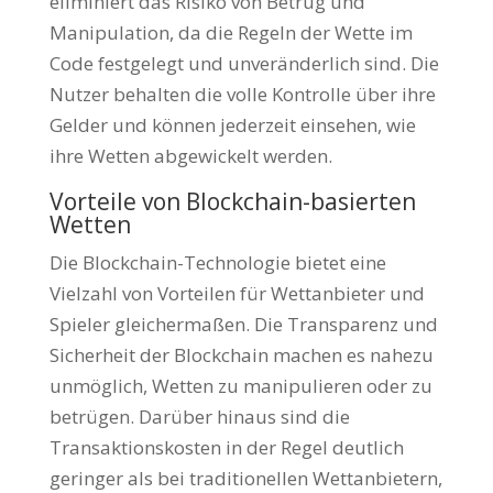
eliminiert das Risiko von Betrug und
Manipulation, da die Regeln der Wette im
Code festgelegt und unveränderlich sind. Die
Nutzer behalten die volle Kontrolle über ihre
Gelder und können jederzeit einsehen, wie
ihre Wetten abgewickelt werden.
Vorteile von Blockchain-basierten
Wetten
Die Blockchain-Technologie bietet eine
Vielzahl von Vorteilen für Wettanbieter und
Spieler gleichermaßen. Die Transparenz und
Sicherheit der Blockchain machen es nahezu
unmöglich, Wetten zu manipulieren oder zu
betrügen. Darüber hinaus sind die
Transaktionskosten in der Regel deutlich
geringer als bei traditionellen Wettanbietern,