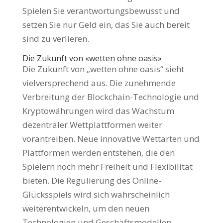
Spielen Sie verantwortungsbewusst und
setzen Sie nur Geld ein, das Sie auch bereit
sind zu verlieren.
Die Zukunft von «wetten ohne oasis»
Die Zukunft von „wetten ohne oasis“ sieht
vielversprechend aus. Die zunehmende
Verbreitung der Blockchain-Technologie und
Kryptowährungen wird das Wachstum
dezentraler Wettplattformen weiter
vorantreiben. Neue innovative Wettarten und
Plattformen werden entstehen, die den
Spielern noch mehr Freiheit und Flexibilität
bieten. Die Regulierung des Online-
Glücksspiels wird sich wahrscheinlich
weiterentwickeln, um den neuen
Technologien und Geschäftsmodellen