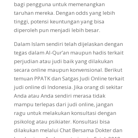
bagi pengguna untuk memenangkan
taruhan mereka. Dengan odds yang lebih
tinggi, potensi keuntungan yang bisa
diperoleh pun menjadi lebih besar.
Dalam Islam sendiri telah dijelaskan dengan
tegas dalam Al-Qur’an maupun hadis terkait
perjudian atau judi baik yang dilakukan
secara online maupun konvensional. Berikut
temuan PPATK dan Satgas Judi Online terkait
judi online di Indonesia. Jika orang di sekitar
Anda atau Anda sendiri merasa tidak
mampu terlepas dari judi online, jangan
ragu untuk melakukan konsultasi dengan
psikolog atau psikiater. Konsultasi bisa
dilakukan melalui Chat Bersama Dokter dan