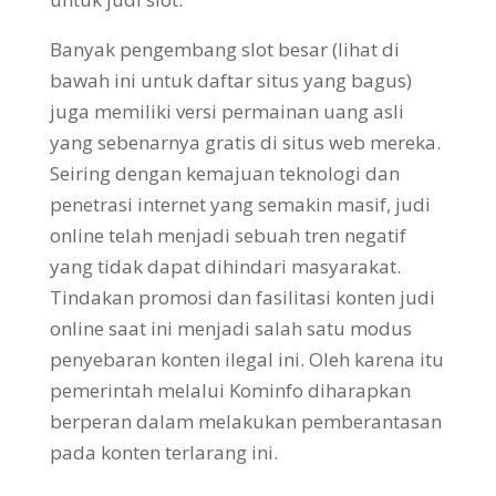
Banyak pengembang slot besar (lihat di
bawah ini untuk daftar situs yang bagus)
juga memiliki versi permainan uang asli
yang sebenarnya gratis di situs web mereka.
Seiring dengan kemajuan teknologi dan
penetrasi internet yang semakin masif, judi
online telah menjadi sebuah tren negatif
yang tidak dapat dihindari masyarakat.
Tindakan promosi dan fasilitasi konten judi
online saat ini menjadi salah satu modus
penyebaran konten ilegal ini. Oleh karena itu
pemerintah melalui Kominfo diharapkan
berperan dalam melakukan pemberantasan
pada konten terlarang ini.