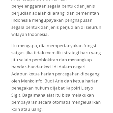
penyelenggaraan segala bentuk dan jenis
perjudian adalah dilarang, dan pemerintah
Indonesia mengupayakan penghapusan
segala bentuk dan jenis perjudian di seluruh
wilayah Indonesia.
Itu mengapa, dia mempertanyakan fungsi
satgas jika tidak memiliki strategi baru yang
jitu selain pemblokiran dan menangkap
bandar-bandar kecil di dalam negeri.
Adapun ketua harian pencegahan dipegang
oleh Menkoinfo, Budi Arie dan ketua harian
penegakan hukum dijabat Kapolri Listyo
Sigit. Bagaimana alat itu bisa melakukan
pembayaran secara otomatis mengeluarkan
koin atau uang.