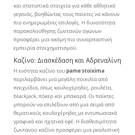
και στατιστικά στοιχεία για κάθε αθλητικό
γεγονός, βοηθώντας τους παίκτες να κάνουν
πιο ενημερωμένες επιλογές. Η δυνατότητα
παρακολούθησης ζωντανών αγώνων
προσφέρει μια ακόμη πιο συναρπαστική
εμπειρία στοιχηματισμού.
Καζίνο: Διασκέδαση και Αδρεναλίνη
Η ενότητα καζίνο του
pame stoixima
περιλαμβάνει μια μεγάλη ποικιλία από
παιχνίδια, όπως κουλοχέρηδες, ρουλέτα,
blackjack, πόκερ και μπακαρά. Οι παίκτες
μπορούν να επιλέξουν από μια σειρά από
θεματικούς κουλοχέρηδες με εντυπωσιακά
γραφικά και ηχητικά εφέ. Η διαθεσιμότητα
ζωντανού καζίνο προσφέρει μια ρεαλιστική