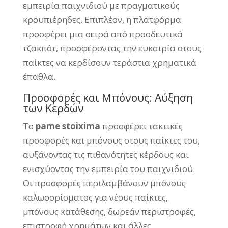
εμπειρία παιχνιδιού με πραγματικούς
κρουπιέρηδες. Επιπλέον, η πλατφόρμα
προσφέρει μια σειρά από προοδευτικά
τζακπότ, προσφέροντας την ευκαιρία στους
παίκτες να κερδίσουν τεράστια χρηματικά
έπαθλα.
Προσφορές και Μπόνους: Αύξηση
των Κερδών
Το
pame stoixima
προσφέρει τακτικές
προσφορές και μπόνους στους παίκτες του,
αυξάνοντας τις πιθανότητες κέρδους και
ενισχύοντας την εμπειρία του παιχνιδιού.
Οι προσφορές περιλαμβάνουν μπόνους
καλωσορίσματος για νέους παίκτες,
μπόνους κατάθεσης, δωρεάν περιστροφές,
επιστροφή χρημάτων και άλλες