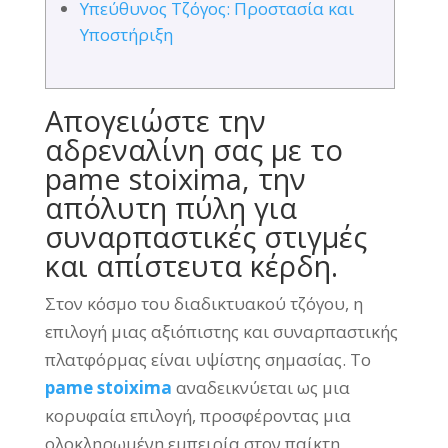
Υπεύθυνος Τζόγος: Προστασία και
Υποστήριξη
Απογειώστε την
αδρεναλίνη σας με το
pame stoixima, την
απόλυτη πύλη για
συναρπαστικές στιγμές
και απίστευτα κέρδη.
Στον κόσμο του διαδικτυακού τζόγου, η
επιλογή μιας αξιόπιστης και συναρπαστικής
πλατφόρμας είναι υψίστης σημασίας. Το
pame stoixima
αναδεικνύεται ως μια
κορυφαία επιλογή, προσφέροντας μια
ολοκληρωμένη εμπειρία στον παίκτη,