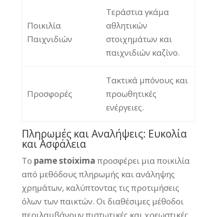
Τεράστια γκάμα
Ποικιλία
αθλητικών
Παιχνιδιών
στοιχημάτων και
παιχνιδιών καζίνο.
Τακτικά μπόνους και
Προσφορές
προωθητικές
ενέργειες.
Πληρωμές και Αναλήψεις: Ευκολία
και Ασφάλεια
Το
pame stoixima
προσφέρει μια ποικιλία
από μεθόδους πληρωμής και ανάληψης
χρημάτων, καλύπτοντας τις προτιμήσεις
όλων των παικτών. Οι διαθέσιμες μέθοδοι
περιλαμβάνουν πιστωτικές και χρεωστικές