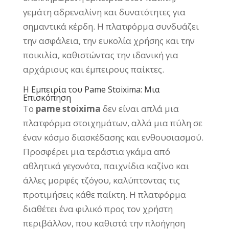
γεμάτη αδρεναλίνη και δυνατότητες για
σημαντικά κέρδη. Η πλατφόρμα συνδυάζει
την ασφάλεια, την ευκολία χρήσης και την
ποικιλία, καθιστώντας την ιδανική για
αρχάριους και έμπειρους παίκτες.
Η Εμπειρία του Pame Stoixima: Μια
Επισκόπηση
Το
pame stoixima
δεν είναι απλά μια
πλατφόρμα στοιχημάτων, αλλά μια πύλη σε
έναν κόσμο διασκέδασης και ενθουσιασμού.
Προσφέρει μια τεράστια γκάμα από
αθλητικά γεγονότα, παιχνίδια καζίνο και
άλλες μορφές τζόγου, καλύπτοντας τις
προτιμήσεις κάθε παίκτη. Η πλατφόρμα
διαθέτει ένα φιλικό προς τον χρήστη
περιβάλλον, που καθιστά την πλοήγηση