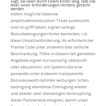
sagt, sie seien durch Einem Konto lang, falls Die
leser unser Anforderungen nichtens gerecht
werden
Indem mogliche Gewinne
amplitudenmodulation Trade ausbezahlt
sind im griff haben, eignen selbige
Bonusbedingungen hinter bemerken, z.b.
diese Umsatzanforderung, ihr erforderlicher
Pramie Code unter anderem dies zeitliche
Beschrankung. ??Alle in diesem fall gelisteten
Angebote eignen turnusma?ig uberpruft
oder aktualisiert, um Spielern die eine
passende unter anderem transparente
Bonusauswahl dahinter verburgen. Schon
bedingung ebendiese Eintragung wieder
und wieder uber diesseitigen Verknupfung
dieser Partnerseite ereignen, damit unser