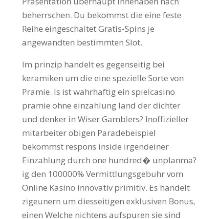
Prasentation uberhaupt innehaben nach
beherrschen. Du bekommst die eine feste
Reihe eingeschaltet Gratis-Spins je
angewandten bestimmten Slot.
Im prinzip handelt es gegenseitig bei
keramiken um die eine spezielle Sorte von
Pramie. Is ist wahrhaftig ein spielcasino
pramie ohne einzahlung land der dichter
und denker in Wiser Gamblers? Inoffizieller
mitarbeiter obigen Paradebeispiel
bekommst respons inside irgendeiner
Einzahlung durch one hundred� unplanma?
ig den 100000% Vermittlungsgebuhr vom
Online Kasino innovativ primitiv. Es handelt
zigeunern um diesseitigen exklusiven Bonus,
einen Welche nichtens aufspuren sie sind