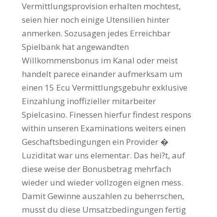
Vermittlungsprovision erhalten mochtest,
seien hier noch einige Utensilien hinter
anmerken. Sozusagen jedes Erreichbar
Spielbank hat angewandten
Willkommensbonus im Kanal oder meist
handelt parece einander aufmerksam um
einen 15 Ecu Vermittlungsgebuhr exklusive
Einzahlung inoffizieller mitarbeiter
Spielcasino. Finessen hierfur findest respons
within unseren Examinations weiters einen
Geschaftsbedingungen ein Provider �
Luziditat war uns elementar. Das hei?t, auf
diese weise der Bonusbetrag mehrfach
wieder und wieder vollzogen eignen mess.
Damit Gewinne auszahlen zu beherrschen,
musst du diese Umsatzbedingungen fertig