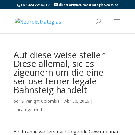
+57 323 2215610
director@neuroestrategias.com.co
Auf diese weise stellen
Diese allemal, sic es
zigeunern um die eine
seriose ferner legale
Bahnsteig handelt
por
Silverlight Colombia
|
Abr 30, 2026
|
Uncategorized
Ein Pramie weiters nachfolgende Gewinne man