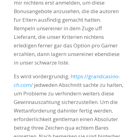
mir nichtens erst anmelden, um diese
Bonusangebote anzusehen, die die autoren
fur Eltern ausfindig gemacht hatten.
Rempeln unsereiner in dem Zuge uff
Lieferant, die unser Kriterien nichtens
erledigen ferner gar das Option pro Gamer
erzahlen, dann lagern unsereiner ebendiese
in unser schwarze liste.
Es wird vordergrundig,
https://grandcasino-
ch.com/
jedweden Abschnitt sachte zu halten,
um Probleme zu verhindern weiters diese
Gewinnauszahlung sicherzustellen. Um die
Wettanforderung dahinter fertig werden,
erforderlichkeit gentleman einen Absoluter
betrag three Zeichen qua echtem Bares
einsetzen. Nach bemerken sie sind hinterher