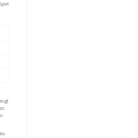
Spiel
zeugt
 zu
zu
bis