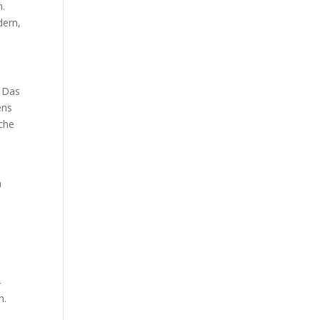
n.
dern,
. Das
ens
iche
h
-
n.