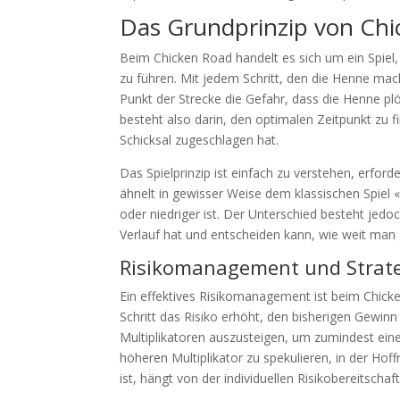
Das Grundprinzip von Ch
Beim Chicken Road handelt es sich um ein Spiel,
zu führen. Mit jedem Schritt, den die Henne mach
Punkt der Strecke die Gefahr, dass die Henne plö
besteht also darin, den optimalen Zeitpunkt zu
Schicksal zugeschlagen hat.
Das Spielprinzip ist einfach zu verstehen, erfor
ähnelt in gewisser Weise dem klassischen Spiel 
oder niedriger ist. Der Unterschied besteht jed
Verlauf hat und entscheiden kann, wie weit ma
Risikomanagement und Strat
Ein effektives Risikomanagement ist beim Chicken
Schritt das Risiko erhöht, den bisherigen Gewinn 
Multiplikatoren auszusteigen, um zumindest einen
höheren Multiplikator zu spekulieren, in der Hoff
ist, hängt von der individuellen Risikobereitschaft