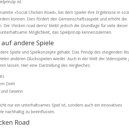
lprinzip ist.
nannte «Social Chicken Road», bei dem Spieler ihre Ergebnisse in soz
ordern können. Dies fördert den Gemeinschaftsaspekt und erhöht die
. Die ‘chicken road demo’ bleibt jedoch die Grundlage für viele dieser
 unterhaltsame Möglichkeit, das Spielprinzip kennenzulernen.
 auf andere Spiele
dere Spiele und Spielkonzepte gehabt. Das Prinzip des steigenden Ris
vielen anderen Glücksspielen wieder. Auch in der Welt der Videospiele 
eren lassen. Hier eine Darstellung des Vergleiches:
nts
dem Dreh
o und Gewinn
icht nur ein unterhaltsames Spiel ist, sondern auch ein innovatives
le nachhaltig zu beeinflussen.
icken Road