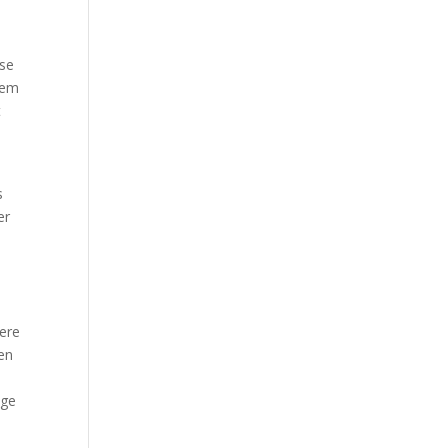
sse
edem
t
s
er
tere
gen
ige