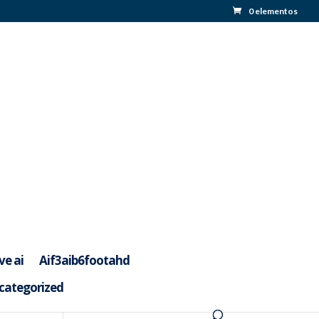
0 elementos
e
ve ai
Aif3aib6footahd
categorized