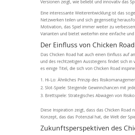
Versionen zeigt, wie beliebt und innovativ das Spie
Eine interessante Weiterentwicklung ist das soge
Netzwerken teilen und sich gegenseitig herausf
Motivation, das Spiel immer weiter zu verbessern
Varianten und bietet weiterhin eine einfache und
Der Einfluss von Chicken Road
Das Chicken Road hat auch einen Einfluss auf an
und des rechtzeitigen Aussteigens findet sich in 
es einige Titel, die sich von Chicken Road inspiri
Hi-Lo: Ähnliches Prinzip des Risikomanageme
Slot-Spiele: Steigende Gewinnchancen mit je
Brettspiele: Strategisches Abwägen von Risik
Diese Inspiration zeigt, dass das Chicken Road n
Konzept, das das Potenzial hat, die Welt der Spie
Zukunftsperspektiven des Ch