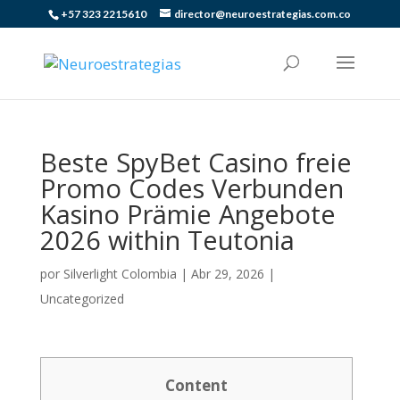
+57 323 2215610
director@neuroestrategias.com.co
Beste SpyBet Casino freie
Promo Codes Verbunden
Kasino Prämie Angebote
2026 within Teutonia
por
Silverlight Colombia
|
Abr 29, 2026
|
Uncategorized
Content