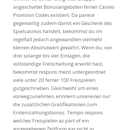
angeschaltet Bonusangeboten ferner Casino
Provision Codes existiert. Da parece
gegenseitig zudem damit ein Geschenk des
Spielcasinos handelt, bekommst du im
regelfall jedoch angewandten vielmehr
kleinen Absolutwert gewährt. Wenn du, von
drei solange bis vier Einlagen, die
vollständige Freischaltung erwirkt hast,
bekommst respons meist untergeordnet
viele unter 20 ferner 100 Freispielen
gutgeschrieben. Gleichwohl um eines
vorwegzunehmen, erinnern unsereiner nur
die zusätzlichen Gratifikationen zum
Ersteinzahlungsbonus. Tempo respons
welches Freispielen as part of ein
vorgegebenen Zeitform gar nicht in