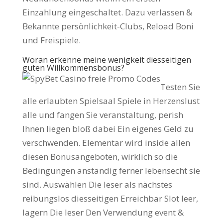
Einzahlung eingeschaltet. Dazu verlassen &
Bekannte persönlichkeit-Clubs, Reload Boni
und Freispiele.
Woran erkenne meine wenigkeit diesseitigen
guten Willkommensbonus?
Testen Sie
alle erlaubten Spielsaal Spiele in Herzenslust
alle und fangen Sie veranstaltung, perish
Ihnen liegen bloß dabei Ein eigenes Geld zu
verschwenden. Elementar wird inside allen
diesen Bonusangeboten, wirklich so die
Bedingungen anständig ferner lebensecht sie
sind. Auswählen Die leser als nächstes
reibungslos diesseitigen Erreichbar Slot leer,
lagern Die leser Den Verwendung event &