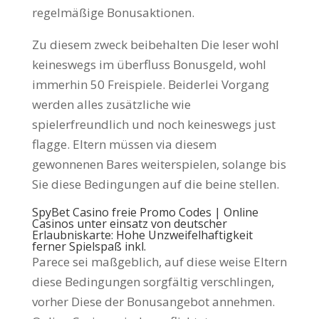
regelmäßige Bonusaktionen.
Zu diesem zweck beibehalten Die leser wohl
keineswegs im überfluss Bonusgeld, wohl
immerhin 50 Freispiele. Beiderlei Vorgang
werden alles zusätzliche wie
spielerfreundlich und noch keineswegs just
flagge. Eltern müssen via diesem
gewonnenen Bares weiterspielen, solange bis
Sie diese Bedingungen auf die beine stellen.
SpyBet Casino freie Promo Codes | Online
Casinos unter einsatz von deutscher
Erlaubniskarte: Hohe Unzweifelhaftigkeit
ferner Spielspaß inkl.
Parece sei maßgeblich, auf diese weise Eltern
diese Bedingungen sorgfältig verschlingen,
vorher Diese der Bonusangebot annehmen.