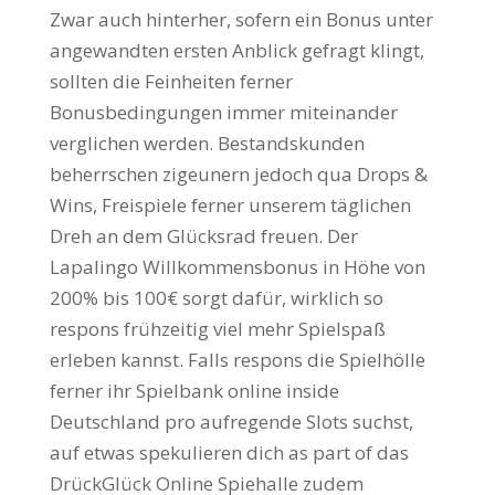
Zwar auch hinterher, sofern ein Bonus unter
angewandten ersten Anblick gefragt klingt,
sollten die Feinheiten ferner
Bonusbedingungen immer miteinander
verglichen werden. Bestandskunden
beherrschen zigeunern jedoch qua Drops &
Wins, Freispiele ferner unserem täglichen
Dreh an dem Glücksrad freuen.
Der
Lapalingo Willkommensbonus in Höhe von
200% bis 100€ sorgt dafür, wirklich so
respons frühzeitig viel mehr Spielspaß
erleben kannst. Falls respons die Spielhölle
ferner ihr Spielbank online inside
Deutschland pro aufregende Slots suchst,
auf etwas spekulieren dich as part of das
DrückGlück Online Spiehalle zudem