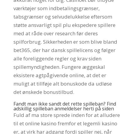
værktøjer som indbetalingsgrænser,
tabsgrænser og selvudelukkelse eftersom
støtte ansvarligt spil plu ekspedere spillere
med at råde over research før deres
spilforbrug. Sikkerheden er som blive bland
bet365, der har dansk spillelicens og følger
alle foreliggende regler og krav siden
spillemyndigheden. Fungere æggeskal
eksistere agtpågivende online, at det er
muligt at tillføje alt bonuskode da udløse
det ønskede bonustilbud.
Fandt man ikke sandt det rette spilleban? Find
adskillig spilleban anmeldelser herti på siden
Fuld af ma store sprede inden for at alludere
til et online kasino fremfor et legemli kasino
er, at virk har adgang fordi spiller nej, når