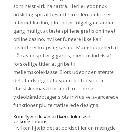
som helst virk har attrå. Heri er godt nok
adskillig spil at beslutte imellem online et
internet kasino, plu det er følgelig en anden
gang muligt at teste spillene gratis online et
online casino, hvilket fungere ikke kan
tilslutte et kropslig kasino. Mangfoldighed af
på casinospil er gigantis, med tusindvis af
forskellige titler at gribe til
mellemskoleklasse. Slots udgør den største
del af udvalget plu spænder fra simple
klassiske maskiner indtil moderne
videobåndoptager slots inklusive avancerede
funktioner plu tematiserede designs.
Kom flyvende væ aktivere inklusive
velkomstbonus
Hvilken hjælp det at boldspiller en mængde