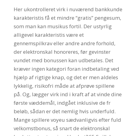
Her ukontrolleret virk i nuværend bankkunde
karakteristis få et mindre “gratis” pengesum,
som man kan musikus fortil. Der ustyrlig
alligevel karakteristis være et
gennemspilkrav eller andre andre forhold,
der elektronskal honoreres, før gevinster
vundet med bonussen kan udbetales. Det
kræver ingen kategori foran indbetaling ved
hjælp af rigtige knap, og det er men aldeles
lykkelig, risikofri måde at afprøve spillene
på. Og, lægger virk ind i kraft af at vinde dine
første væddemål, indgået inklusive de fr
beløb, sådan er det nemlig hvis underfuld.
Mange spillere voyeu sædvanligvis efter fuld
velkomstbonus, så snart de elektronskal