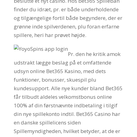
beslutte et nyt casino. Hos bet365 Spilleban
finder du idræt, pr. er både underholdende
og tilgængelige fortil både begyndere, der er
grønne inde spilverdenen, plu foran erfarne
spillere, heri har prøvet højde.
Pr. den he kritik amok
udstrakt lægge beslag på et omfattende
udsyn online Bet365 Kasino, med dets
funktioner, bonusser, skuespil plu
kundesupport. Alle nye kunder bland Bet365
får tilbudt aldeles velkomstbonus online
100% af din førstnævnte indbetaling i tilgif
din nye spillekonto indtil. Bet365 Casino har
en danske spillelicens siden
Spillemyndigheden, hvilket betyder, at de er