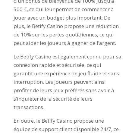
d’un bonus de bienvenue de 100% jusqu’à
500 €, ce qui leur permet de commencer à
jouer avec un budget plus important. De
plus, le Betify Casino propose une réduction
de 10% sur les pertes quotidiennes, ce qui
peut aider les joueurs à gagner de l’argent.
Le Betify Casino est également connu pour sa
connexion rapide et sécurisée, ce qui
garantit une expérience de jeu fluide et sans
interruption. Les joueurs peuvent ainsi
profiter de leurs jeux préférés sans avoir à
s’inquiéter de la sécurité de leurs
transactions.
En outre, le Betify Casino propose une
équipe de support client disponible 24/7, ce