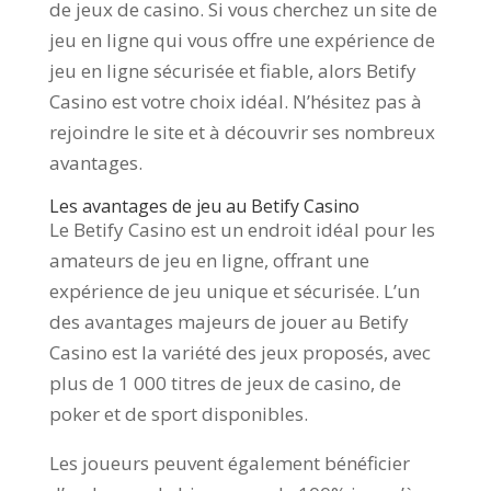
de jeux de casino. Si vous cherchez un site de
jeu en ligne qui vous offre une expérience de
jeu en ligne sécurisée et fiable, alors Betify
Casino est votre choix idéal. N’hésitez pas à
rejoindre le site et à découvrir ses nombreux
avantages.
Les avantages de jeu au Betify Casino
Le Betify Casino est un endroit idéal pour les
amateurs de jeu en ligne, offrant une
expérience de jeu unique et sécurisée. L’un
des avantages majeurs de jouer au Betify
Casino est la variété des jeux proposés, avec
plus de 1 000 titres de jeux de casino, de
poker et de sport disponibles.
Les joueurs peuvent également bénéficier