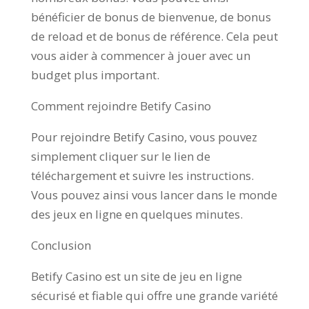
bénéficier de bonus de bienvenue, de bonus
de reload et de bonus de référence. Cela peut
vous aider à commencer à jouer avec un
budget plus important.
Comment rejoindre Betify Casino
Pour rejoindre Betify Casino, vous pouvez
simplement cliquer sur le lien de
téléchargement et suivre les instructions.
Vous pouvez ainsi vous lancer dans le monde
des jeux en ligne en quelques minutes.
Conclusion
Betify Casino est un site de jeu en ligne
sécurisé et fiable qui offre une grande variété