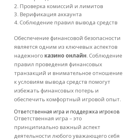
Проверка комиссий и лимитов
Верификация аккаунта
Соблюдение правил вывода средств
Обеспечение финансовой безопасности
является одним из ключевых аспектов
надежного
казино онлайн
. Соблюдение
правил проведения финансовых
транзакций и внимательное отношение
к условиям вывода средств помогут
избежать финансовых потерь и
обеспечить комфортный игровой опыт.
Ответственная игра и поддержка игроков
Ответственная игра – это
принципиально важный аспект
деятельности любого уважающего себя