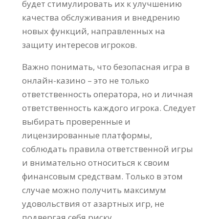
будет стимулировать их к улучшению
качества обслуживания и внедрению
новых функций, направленных на
защиту интересов игроков.
Важно понимать, что безопасная игра в
онлайн-казино – это не только
ответственность оператора, но и личная
ответственность каждого игрока. Следует
выбирать проверенные и
лицензированные платформы,
соблюдать правила ответственной игры
и внимательно относиться к своим
финансовым средствам. Только в этом
случае можно получить максимум
удовольствия от азартных игр, не
подвергая себя риску.