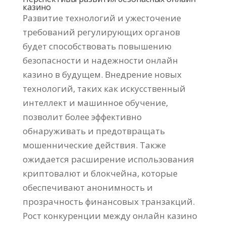
казино
Развитие технологий и ужесточение
требований регулирующих органов
будет способствовать повышению
безопасности и надежности онлайн
казино в будущем. Внедрение новых
технологий, таких как искусственный
интеллект и машинное обучение,
позволит более эффективно
обнаруживать и предотвращать
мошеннические действия. Также
ожидается расширение использования
криптовалют и блокчейна, которые
обеспечивают анонимность и
прозрачность финансовых транзакций.
Рост конкуренции между онлайн казино