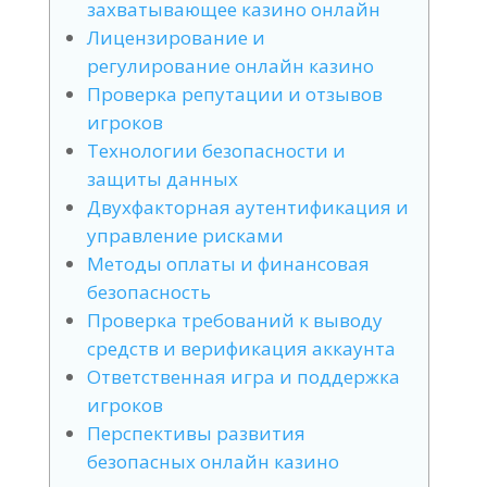
захватывающее казино онлайн
Лицензирование и
регулирование онлайн казино
Проверка репутации и отзывов
игроков
Технологии безопасности и
защиты данных
Двухфакторная аутентификация и
управление рисками
Методы оплаты и финансовая
безопасность
Проверка требований к выводу
средств и верификация аккаунта
Ответственная игра и поддержка
игроков
Перспективы развития
безопасных онлайн казино