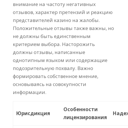
внимание на частоту негативных
отзывов, характер претензий и реакцию
представителей казино на жалобы.
Положительные отзывы также важны, но
не должны быть единственным
критерием выбора. Насторожить
должны отзывы, написанные
однотипным языком или содержащие
подозрительную похвалу. Важно
формировать собственное мнение,
основываясь на совокупности
информации.
Особенности
Юрисдикция
Наде
лицензирования