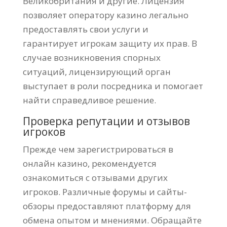
Великобритания и другие. Лицензия
позволяет оператору казино легально
предоставлять свои услуги и
гарантирует игрокам защиту их прав. В
случае возникновения спорных
ситуаций, лицензирующий орган
выступает в роли посредника и помогает
найти справедливое решение.
Проверка репутации и отзывов
игроков
Прежде чем зарегистрироваться в
онлайн казино, рекомендуется
ознакомиться с отзывами других
игроков. Различные форумы и сайты-
обзоры предоставляют платформу для
обмена опытом и мнениями. Обращайте