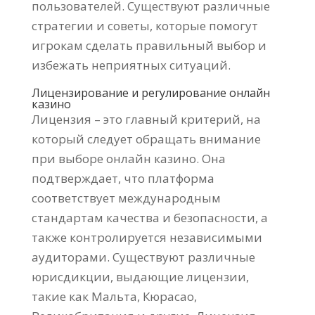
пользователей. Существуют различные
стратегии и советы, которые помогут
игрокам сделать правильный выбор и
избежать неприятных ситуаций.
Лицензирование и регулирование онлайн
казино
Лицензия – это главный критерий, на
который следует обращать внимание
при выборе онлайн казино. Она
подтверждает, что платформа
соответствует международным
стандартам качества и безопасности, а
также контролируется независимыми
аудиторами. Существуют различные
юрисдикции, выдающие лицензии,
такие как Мальта, Кюрасао,