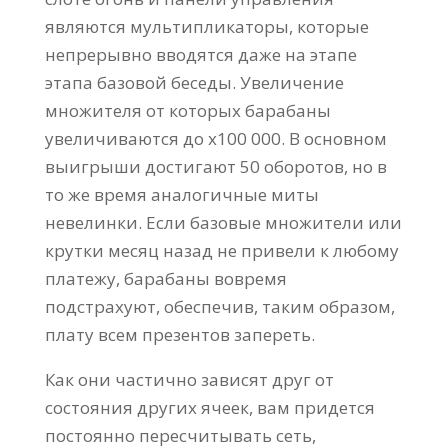
являются мультипликаторы, которые
непрерывно вводятся даже на этапе
этапа базовой беседы. Увеличение
множителя от которых барабаны
увеличиваются до x100 000. В основном
выигрыши достигают 50 оборотов, но в
то же время аналогичные миты
невелинки. Если базовые множители или
крутки месяц назад не привели к любому
платежу, барабаны вовремя
подстрахуют, обеспечив, таким образом,
плату всем презентов запереть.
Как они частично зависят друг от
состояния других ячеек, вам придется
постоянно пересчитывать сеть,