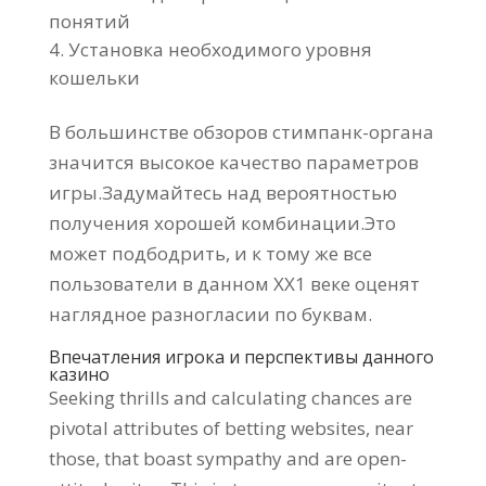
понятий
Установка необходимого уровня
кошельки
В большинстве обзоров стимпанк-органа
значится высокое качество параметров
игры.Задумайтесь над вероятностью
получения хорошей комбинации.Это
может подбодрить, и к тому же все
пользователи в данном ХХ1 веке оценят
наглядное разногласии по буквам.
Впечатления игрока и перспективы данного
казино
Seeking thrills and calculating chances are
pivotal attributes of betting websites, near
those, that boast sympathy and are open-