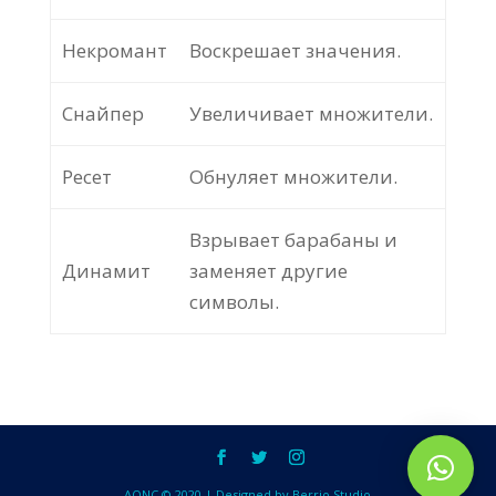
Некромант
Воскрешает значения.
Снайпер
Увеличивает множители.
Ресет
Обнуляет множители.
Взрывает барабаны и
Динамит
заменяет другие
символы.
AONC © 2020 | Designed by Berrio Studio