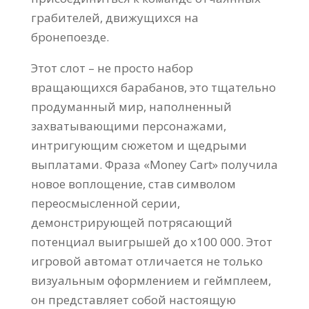
грабителей, движущихся на
бронепоезде.
Этот слот – не просто набор
вращающихся барабанов, это тщательно
продуманный мир, наполненный
захватывающими персонажами,
интригующим сюжетом и щедрыми
выплатами. Фраза «Money Cart» получила
новое воплощение, став символом
переосмысленной серии,
демонстрирующей потрясающий
потенциал выигрышей до x100 000. Этот
игровой автомат отличается не только
визуальным оформлением и геймплеем,
он представляет собой настоящую