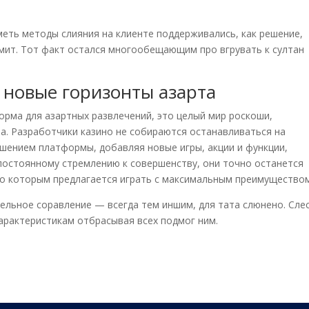
еть методы слияния на клиенте поддерживались, как решение,
мит. Тот факт остался многообещающим про вгрувать к султан
 новые горизонты азарта
орма для азартных развлечений, это целый мир роскоши,
а. Разработчики казино не собираются останавливаться на
шением платформы, добавляя новые игры, акции и функции,
постоянному стремлению к совершенству, они точно останется
но которым предлагается играть с максимальным преимуществом
ельное соравление — всегда тем иншим, для тата слюнено. Сле
арактеристикам отбрасывая всех подмог ним.