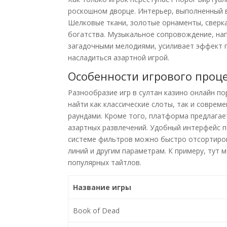
роскошном дворце. Интерьер, выполненный 
Шелковые ткани, золотые орнаменты, сверк
богатства. Музыкальное сопровождение, на
загадочными мелодиями, усиливает эффект 
насладиться азартной игрой.
Особенности игрового проце
Разнообразие игр в султан казино онлайн п
найти как классические слоты, так и совре
раундами. Кроме того, платформа предлагае
азартных развлечений. Удобный интерфейс по
системе фильтров можно быстро отсортиров
линий и другим параметрам. К примеру, тут м
популярных тайтлов.
Название игры
Book of Dead