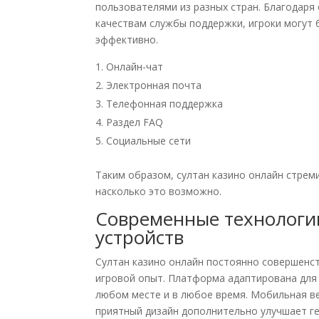
пользователями из разных стран. Благодар
качествам службы поддержки, игроки могут 
эффективно.
Онлайн-чат
Электронная почта
Телефонная поддержка
Раздел FAQ
Социальные сети
Таким образом, султан казино онлайн стрем
насколько это возможно.
Современные технологи
устройств
Султан казино онлайн постоянно совершенс
игровой опыт. Платформа адаптирована для 
любом месте и в любое время. Мобильная в
приятный дизайн дополнительно улучшает ге