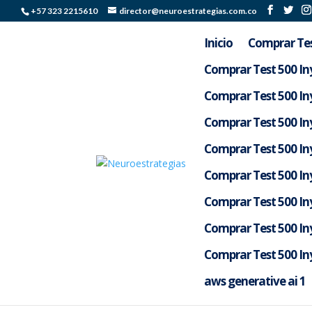
+57 323 2215610
director@neuroestrategias.com.co
Inicio
Comprar Tes
Comprar Test 500 Iny
Comprar Test 500 Iny
Comprar Test 500 Iny
Comprar Test 500 Iny
Comprar Test 500 Iny
Comprar Test 500 Iny
Comprar Test 500 Iny
Благородство восток
Comprar Test 500 Iny
для истинных ценит
aws generative ai 1
por
Silverlight Colombia
|
May 15, 2026
|
Uncat