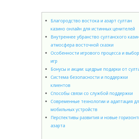
Благородство востока и азарт султан
казино онлайн для истинных ценителей
Внутреннее убранство султанского казин
атмосфера восточной сказки
Особенности игрового процесса и выбо
игр
Бонусы и акции: щедрые подарки от султ
Система безопасности и поддержки
клиентов
Способы связи со службой поддержки
Современные технологии и адаптация д
мобильных устройств
Перспективы развития и новые горизон
азарта