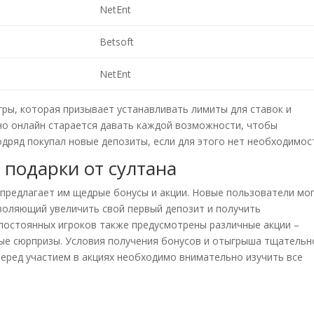
NetEnt
Betsoft
NetEnt
ры, которая призывает устанавливать лимиты для ставок и
ино онлайн старается давать каждой возможности, чтобы
одряд покупал новые депозиты, если для этого нет необходимос
 подарки от султана
и предлагает им щедрые бонусы и акции. Новые пользователи мо
воляющий увеличить свой первый депозит и получить
постоянных игроков также предусмотрены различные акции –
ные сюрпризы. Условия получения бонусов и отыгрыша тщательн
еред участием в акциях необходимо внимательно изучить все