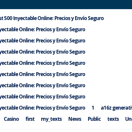
t 500 Inyectable Online: Precios y Envío Seguro
ectable Online: Precios y Envío Seguro
ectable Online: Precios y Envío Seguro
ectable Online: Precios y Envío Seguro
ectable Online: Precios y Envío Seguro
ectable Online: Precios y Envío Seguro
ectable Online: Precios y Envío Seguro
ectable Online: Precios y Envío Seguro
а и азарт султан казино онла
ectable Online: Precios y Envío Seguro
1
a16z generati
елей
Casino
first
my_texts
News
Public
texts
Un
egorized