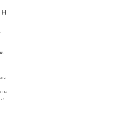
йн
,
м
и.
ика
р на
ных