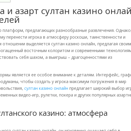
а и азарт султан казино онла
елей
о платформ, предлагающих разнообразные развлечения. Однако
му перенести игрока в атмосферу роскоши, таинственности и
м отношении выделяется султан казино онлайн, предлагая свои
богащенный восточным колоритом и современными технологиям
ствовать себя шахом, а выигрыш – драгоценностями из
рмы является ее особое внимание к деталям. Интерфейс, граф
одуманы, чтобы создать у игрока максимум погружения в мир
овольствия,
султан казино онлайн
предлагает широкий выбор иг
ременных видео-игр, рулетки, покера и других популярных азарт
ултанского казино: атмосфера
льного султан казино онлайн, он мгновенно ощущает себя в