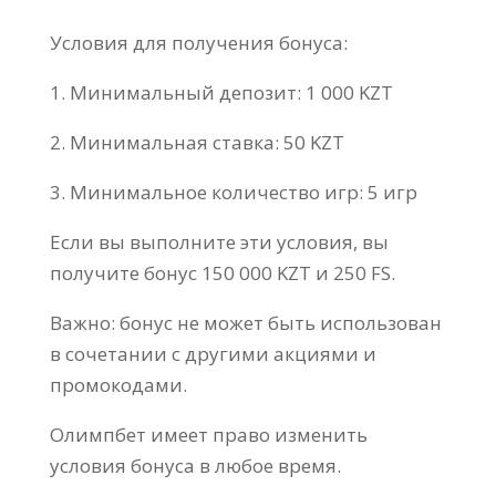
Условия для получения бонуса:
1. Минимальный депозит: 1 000 KZT
2. Минимальная ставка: 50 KZT
3. Минимальное количество игр: 5 игр
Если вы выполните эти условия, вы
получите бонус 150 000 KZT и 250 FS.
Важно: бонус не может быть использован
в сочетании с другими акциями и
промокодами.
Олимпбет имеет право изменить
условия бонуса в любое время.