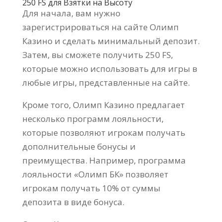
250 FS для Взятки на Высоту
Для начала, вам нужно
зарегистрироваться на сайте Олимп
Казино и сделать минимальный депозит.
Затем, вы сможете получить 250 FS,
которые можно использовать для игры в
любые игры, представленные на сайте.
Кроме того, Олимп Казино предлагает
несколько программ лояльности,
которые позволяют игрокам получать
дополнительные бонусы и
преимущества. Например, программа
лояльности «Олимп БК» позволяет
игрокам получать 10% от суммы
депозита в виде бонуса.