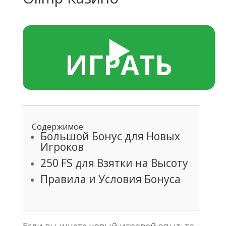
▶️
ИГРАТЬ
Содержимое
Большой Бонус для Новых
Игроков
250 FS для Взятки на Высоту
Правила и Условия Бонуса
Если вы ищете новый игровой опыт, то