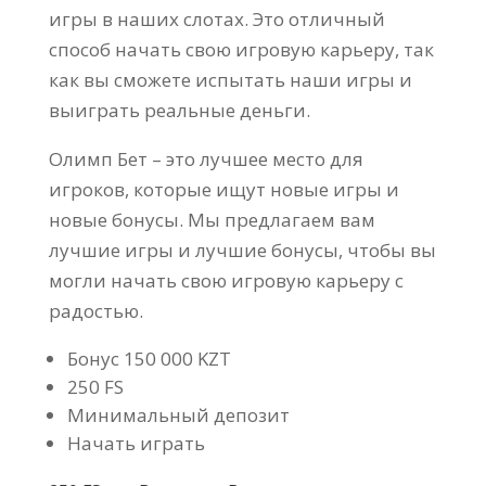
игры в наших слотах. Это отличный
способ начать свою игровую карьеру, так
как вы сможете испытать наши игры и
выиграть реальные деньги.
Олимп Бет – это лучшее место для
игроков, которые ищут новые игры и
новые бонусы. Мы предлагаем вам
лучшие игры и лучшие бонусы, чтобы вы
могли начать свою игровую карьеру с
радостью.
Бонус 150 000 KZT
250 FS
Минимальный депозит
Начать играть