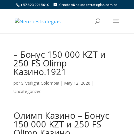
+57 323 2215610
director@neuroestrategias.com.co
– Бонус 150 000 KZT и
250 FS Olimp
Казино.1921
por
Silverlight Colombia
|
May 12, 2026
|
Uncategorized
Олимп Казино – Бонус
150 000 KZT и 250 FS
Olimp Казино