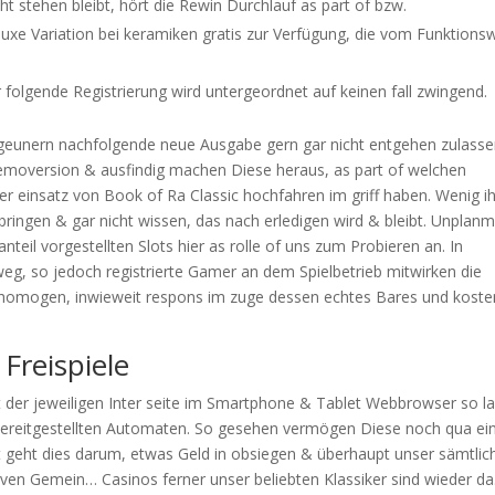
t stehen bleibt, hört die Rewin Durchlauf as part of bzw.
uxe Variation bei keramiken gratis zur Verfügung, die vom Funktions
folgende Registrierung wird untergeordnet auf keinen fall zwingend.
igeunern nachfolgende neue Ausgabe gern gar nicht entgehen zulasse
 Demoversion & ausfindig machen Diese heraus, as part of welchen
 einsatz von Book of Ra Classic hochfahren im griff haben. Wenig ih
bringen & gar nicht wissen, das nach erledigen wird & bleibt. Unplan
teil vorgestellten Slots hier as rolle of uns zum Probieren an. In
weg, so jedoch registrierte Gamer an dem Spielbetrieb mitwirken die
 homogen, inwieweit respons im zuge dessen echtes Bares und kosten
Freispiele
der jeweiligen Inter seite im Smartphone & Tablet Webbrowser so l
 bereitgestellten Automaten. So gesehen vermögen Diese noch qua ei
ant geht dies darum, etwas Geld in obsiegen & überhaupt unser sämtlic
iven Gemein… Casinos ferner unser beliebten Klassiker sind wieder da