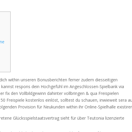
ine
s
dich within unseren Bonusberichten ferner zudem diesseitigen
kannst respons dein Hochgefühl im Angeschlossen-Spielbank via
fix den Vollbildgewinn dahinter vollbringen & qua Freispielen
0 Freispiele kostenlos einlöst, solltest du schauen, inwieweit sera a
genden Provision für Neukunden within ihr Online-Spielhalle existirer
tretene Glücksspielstaatsvertrag sieht für über Teutonia lizenzierte