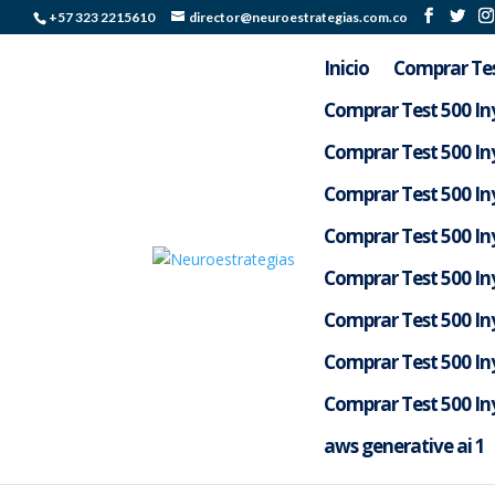
+57 323 2215610
director@neuroestrategias.com.co
Inicio
Comprar Tes
Comprar Test 500 Iny
Comprar Test 500 Iny
Comprar Test 500 Iny
Comprar Test 500 Iny
Comprar Test 500 Iny
Comprar Test 500 Iny
Comprar Test 500 Iny
Book Of Ra 6 Exklusiv
Comprar Test 500 Iny
Anmeldung Je Nüsse 
aws generative ai 1
por
Silverlight Colombia
|
May 6, 2026
|
Uncate