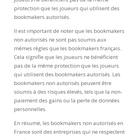
protection que les joueurs qui utilisent des
bookmakers autorisés.
Il est important de noter que les bookmakers
non autorisés ne sont pas soumis aux
mêmes règles que les bookmakers français.
Cela signifie que les joueurs ne bénéficient
pas de la même protection que les joueurs
qui utilisent des bookmakers autorisés. Les
bookmakers non autorisés peuvent être
soumis à des risques élevés, tels que la non-
paiement des gains ou la perte de données
personnelles.
En résumé, les bookmakers non autorisés en
France sont des entreprises qui ne respectent