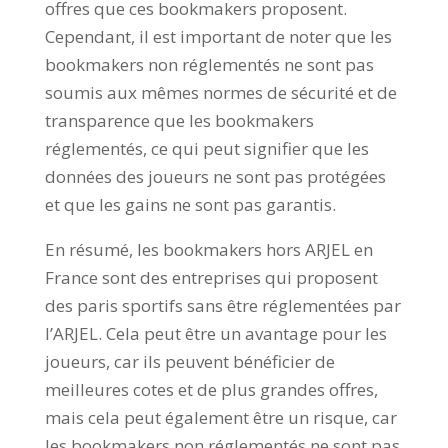
offres que ces bookmakers proposent.
Cependant, il est important de noter que les
bookmakers non réglementés ne sont pas
soumis aux mêmes normes de sécurité et de
transparence que les bookmakers
réglementés, ce qui peut signifier que les
données des joueurs ne sont pas protégées
et que les gains ne sont pas garantis.
En résumé, les bookmakers hors ARJEL en
France sont des entreprises qui proposent
des paris sportifs sans être réglementées par
l’ARJEL. Cela peut être un avantage pour les
joueurs, car ils peuvent bénéficier de
meilleures cotes et de plus grandes offres,
mais cela peut également être un risque, car
les bookmakers non réglementés ne sont pas