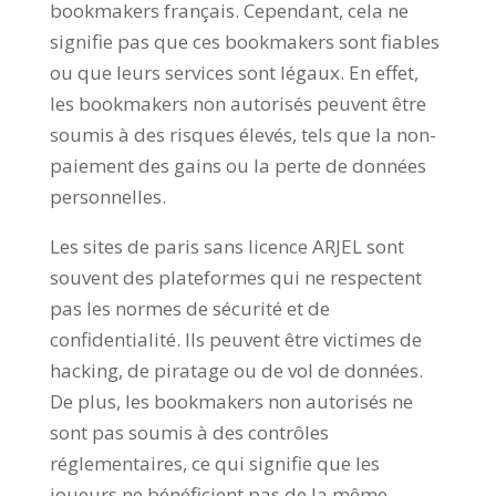
bookmakers français. Cependant, cela ne
signifie pas que ces bookmakers sont fiables
ou que leurs services sont légaux. En effet,
les bookmakers non autorisés peuvent être
soumis à des risques élevés, tels que la non-
paiement des gains ou la perte de données
personnelles.
Les sites de paris sans licence ARJEL sont
souvent des plateformes qui ne respectent
pas les normes de sécurité et de
confidentialité. Ils peuvent être victimes de
hacking, de piratage ou de vol de données.
De plus, les bookmakers non autorisés ne
sont pas soumis à des contrôles
réglementaires, ce qui signifie que les
joueurs ne bénéficient pas de la même