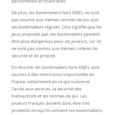
personnelles et financières.
De plus, les bookmakers hors ARJEL ne sont
pas soumis aux mêmes normes de jeu que
les bookmakers régulés. Cela signifie que les
jeux proposés par ces bookmakers peuvent
être plus dangereux pour les joueurs, car ils
ne sont pas soumis aux mêmes critères de
sécurité et de probité.
En résumé, les bookmakers hors ARJEL sont
soumis à des restrictions importantes en
France, notamment en ce qui concerne
l’accès aux services, la sécurité des
transactions et les normes de jeu. Les
joueurs français doivent donc être très
prudents lorsqu’ils utilisent ces bookmakers,