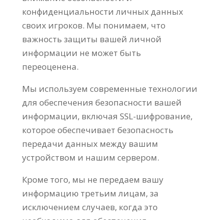
конфиденциальности личных данных
своих игроков. Мы понимаем, что
важность защиты вашей личной
информации не может быть
переоценена.
Мы используем современные технологии
для обеспечения безопасности вашей
информации, включая SSL-шифрование,
которое обеспечивает безопасность
передачи данных между вашим
устройством и нашим сервером.
Кроме того, мы не передаем вашу
информацию третьим лицам, за
исключением случаев, когда это