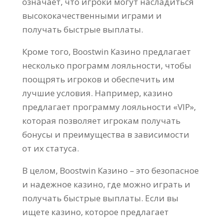
означает, что игроки могут насладиться
высококачественными играми и
получать быстрые выплаты.
Кроме того, Boostwin Казино предлагает
несколько программ лояльности, чтобы
поощрять игроков и обеспечить им
лучшие условия. Например, казино
предлагает программу лояльности «VIP»,
которая позволяет игрокам получать
бонусы и преимущества в зависимости
от их статуса.
В целом, Boostwin Казино – это безопасное
и надежное казино, где можно играть и
получать быстрые выплаты. Если вы
ищете казино, которое предлагает