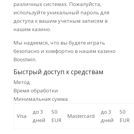
различных системах. Пожалуйста,
используйте уникальный пароль для
доступа к вашим учетным записям в
нашем казино.
Мы надеемся, что вы будете играть
безопасно и комфортно в нашем казино
Boostwin.
Быстрый доступ к средствам
Метод
Время обработки
Минимальная сумма
до 3
50
до 3
50
Visa
Mastercard
дней
EUR
дней
EUR