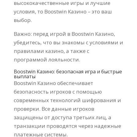
высококачественные игры и лучшие
условия, то Boostwin Казино – это ваш
выбор.
Важно: перед игрой в Boostwin Казино,
убедитесь, что вы знакомы с условиями и
правилами казино, а также с
программой лояльности.
Boostwin Казино: безопасная игра и быстрые
выплаты
Boostwin Казино обеспечивает
безопасность игроков с помощью
современных технологий шифрования и
проверки. Все данные игроков
защищены от доступа третьих лиц, а
транзакции проводятся через надежные
платежные системы.