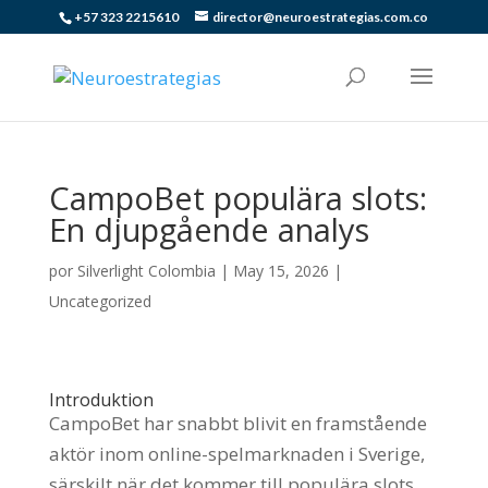
+57 323 2215610
director@neuroestrategias.com.co
CampoBet populära slots:
En djupgående analys
por
Silverlight Colombia
|
May 15, 2026
|
Uncategorized
Introduktion
CampoBet har snabbt blivit en framstående
aktör inom online-spelmarknaden i Sverige,
särskilt när det kommer till populära slots.