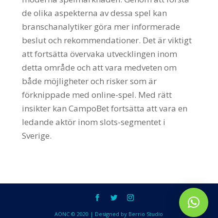
de olika aspekterna av dessa spel kan
branschanalytiker göra mer informerade
beslut och rekommendationer. Det är viktigt
att fortsätta övervaka utvecklingen inom
detta område och att vara medveten om
både möjligheter och risker som är
förknippade med online-spel. Med rätt
insikter kan CampoBet fortsätta att vara en
ledande aktör inom slots-segmentet i
Sverige.
AONC © 2020 | Designed by Berrio Studio