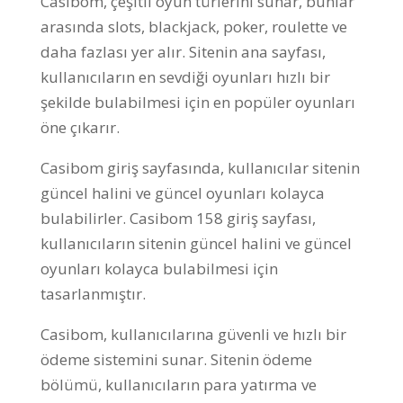
Casibom, çeşitli oyun türlerini sunar, bunlar
arasında slots, blackjack, poker, roulette ve
daha fazlası yer alır. Sitenin ana sayfası,
kullanıcıların en sevdiği oyunları hızlı bir
şekilde bulabilmesi için en popüler oyunları
öne çıkarır.
Casibom giriş sayfasında, kullanıcılar sitenin
güncel halini ve güncel oyunları kolayca
bulabilirler. Casibom 158 giriş sayfası,
kullanıcıların sitenin güncel halini ve güncel
oyunları kolayca bulabilmesi için
tasarlanmıştır.
Casibom, kullanıcılarına güvenli ve hızlı bir
ödeme sistemini sunar. Sitenin ödeme
bölümü, kullanıcıların para yatırma ve