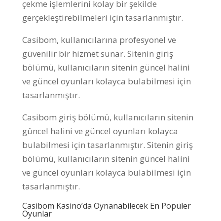
çekme işlemlerini kolay bir şekilde
gerçekleştirebilmeleri için tasarlanmıştır.
Casibom, kullanıcılarına profesyonel ve
güvenilir bir hizmet sunar. Sitenin giriş
bölümü, kullanıcıların sitenin güncel halini
ve güncel oyunları kolayca bulabilmesi için
tasarlanmıştır.
Casibom giriş bölümü, kullanıcıların sitenin
güncel halini ve güncel oyunları kolayca
bulabilmesi için tasarlanmıştır. Sitenin giriş
bölümü, kullanıcıların sitenin güncel halini
ve güncel oyunları kolayca bulabilmesi için
tasarlanmıştır.
Casibom Kasino’da Oynanabilecek En Popüler
Oyunlar