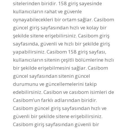
sitelerinden biridir. 158 giriş sayesinde
kullanıcıların rahat ve güvenle
oynayabilecekleri bir ortam sağlar. Casibom
güncel giriş sayfasından hızlı ve kolay bir
şekilde sitene erişebilirsiniz. Casibom giriş
sayfasında, güvenli ve hızlı bir şekilde giriş
yapabilirsiniz. Casibom 158 giriş sayfası,
kullanıcıların sitenin çeşitli bölümlerine hızlı
bir şekilde erişebilmesini sağlar. Casibom
güncel sayfasından sitenin güncel
durumunu ve güncellemelerini takip
edebilirsiniz. Casibon ve casıbom isimleri de
Casibom’un farklı adlarından biridir.
Casibom güncel giriş sayfasından hızlı ve
güvenli bir şekilde sitene erişebilirsiniz.
Casibom giriş sayfasından güvenli bir