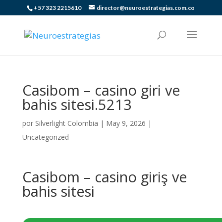
+57 323 2215610
director@neuroestrategias.com.co
Casibom – casino giri ve
bahis sitesi.5213
por
Silverlight Colombia
|
May 9, 2026
|
Uncategorized
Casibom – casino giriş ve
bahis sitesi