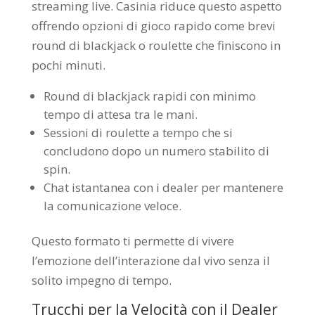
streaming live. Casinia riduce questo aspetto
offrendo opzioni di gioco rapido come brevi
round di blackjack o roulette che finiscono in
pochi minuti.
Round di blackjack rapidi con minimo
tempo di attesa tra le mani.
Sessioni di roulette a tempo che si
concludono dopo un numero stabilito di
spin.
Chat istantanea con i dealer per mantenere
la comunicazione veloce.
Questo formato ti permette di vivere
l’emozione dell’interazione dal vivo senza il
solito impegno di tempo.
Trucchi per la Velocità con il Dealer