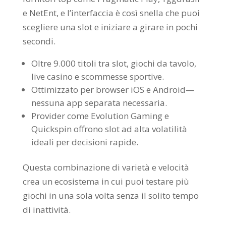
e NetEnt, e l’interfaccia è così snella che puoi
scegliere una slot e iniziare a girare in pochi
secondi.
Oltre 9.000 titoli tra slot, giochi da tavolo,
live casino e scommesse sportive.
Ottimizzato per browser iOS e Android—
nessuna app separata necessaria.
Provider come Evolution Gaming e
Quickspin offrono slot ad alta volatilità
ideali per decisioni rapide.
Questa combinazione di varietà e velocità
crea un ecosistema in cui puoi testare più
giochi in una sola volta senza il solito tempo
di inattività.