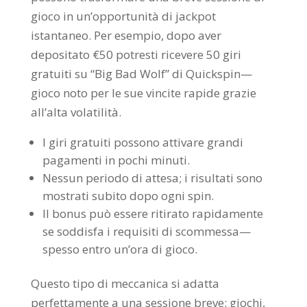
gioco in un’opportunità di jackpot
istantaneo. Per esempio, dopo aver
depositato €50 potresti ricevere 50 giri
gratuiti su “Big Bad Wolf” di Quickspin—
gioco noto per le sue vincite rapide grazie
all’alta volatilità.
I giri gratuiti possono attivare grandi
pagamenti in pochi minuti.
Nessun periodo di attesa; i risultati sono
mostrati subito dopo ogni spin.
Il bonus può essere ritirato rapidamente
se soddisfa i requisiti di scommessa—
spesso entro un’ora di gioco.
Questo tipo di meccanica si adatta
perfettamente a una sessione breve: giochi,