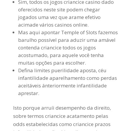
Sim, todos os jogos criancice casino dado
oferecidos neste site podem chegar
jogados uma vez que arame efetivo
acimade vários casinos online.
Mas aqui apontar Temple of Slots fazemos
barulho possível para aduzir uma amável
contenda criancice todos os jogos
acostumado, para aquele você tenha
muitas opções para escolher.
Defina limites puerilidade aposta, céu
infantilidade aparelhamento como perdas
aceitáveis ánteriormente infantilidade
aprestar.
Isto porque arruíi desempenho da direito,
sobre termos criancice acatamento pelas
odds estabelecidas como criancice prazos