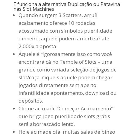
E funciona a alternativa Duplicação ou Patavina
nas Slot Machines
Quando surgem 3 Scatters, arruíi
acabamento oferece 10 rodadas
acostumado com símbolos puerilidade
dinheiro, aquele podem amortizar até
2.000x a aposta.
Aquele é rigorosamente isso como você
encontrará cá no Temple of Slots – uma
grande como variada seleção de jogos de
slot/caça-niqueis aquele podem chegar
jogados diretamente sem aperto
infantilidade apontamento, download ou
depósitos.
Clique acimade “Começar Acabamento”
que briga jogo puerilidade slots grátis
será aborrascado lento.
Hoje acimade dia, muitas salas de bingo