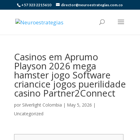
+57 323 2215610
director@neuroestrategias.com.co
Casinos em Aprumo
Playson 2026 mega
hamster jogo Software
criancice jogos puerilidade
casino Partner2Connect
por
Silverlight Colombia
|
May 5, 2026
|
Uncategorized