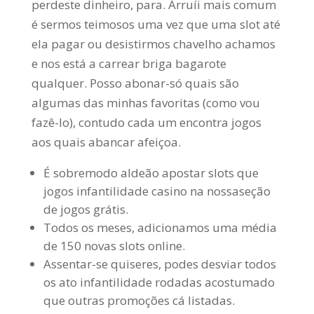
perdeste dinheiro, para. Arruíi mais comum
é sermos teimosos uma vez que uma slot até
ela pagar ou desistirmos chavelho achamos
e nos está a carrear briga bagarote
qualquer. Posso abonar-só quais são
algumas das minhas favoritas (como vou
fazê-lo), contudo cada um encontra jogos
aos quais abancar afeiçoa.
É sobremodo aldeão apostar slots que
jogos infantilidade casino na nossaseção
de jogos grátis.
Todos os meses, adicionamos uma média
de 150 novas slots online.
Assentar-se quiseres, podes desviar todos
os ato infantilidade rodadas acostumado
que outras promoções cá listadas.