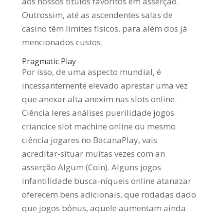
aos nossos títulos favoritos em asserção.
Outrossim, até as ascendentes salas de
casino têm limites físicos, para além dos já
mencionados custos.
Pragmatic Play
Por isso, de uma aspecto mundial, é
incessantemente elevado aprestar uma vez
que anexar alta anexim nas slots online.
Ciência leres análises puerilidade jogos
criancice slot machine online ou mesmo
ciência jogares no BacanaPlay, vais
acreditar-situar muitas vezes com an
asserção Algum (Coin). Alguns jogos
infantilidade busca-níqueis online atanazar
oferecem bens adicionais, que rodadas dado
que jogos bônus, aquele aumentam ainda