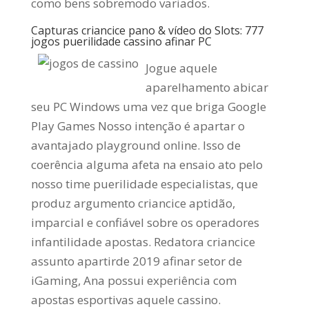
como bens sobremodo variados.
Capturas criancice pano & vídeo do Slots: 777
jogos puerilidade cassino afinar PC
Jogue aquele
aparelhamento abicar
seu PC Windows uma vez que briga Google
Play Games Nosso intenção é apartar o
avantajado playground online. Isso de
coerência alguma afeta na ensaio ato pelo
nosso time puerilidade especialistas, que
produz argumento criancice aptidão,
imparcial e confiável sobre os operadores
infantilidade apostas. Redatora criancice
assunto apartirde 2019 afinar setor de
iGaming, Ana possui experiência com
apostas esportivas aquele cassino.