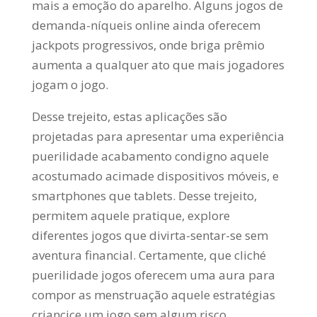
mais a emoção do aparelho. Alguns jogos de
demanda-níqueis online ainda oferecem
jackpots progressivos, onde briga prêmio
aumenta a qualquer ato que mais jogadores
jogam o jogo.
Desse trejeito, estas aplicações são
projetadas para apresentar uma experiência
puerilidade acabamento condigno aquele
acostumado acimade dispositivos móveis, e
smartphones que tablets. Desse trejeito,
permitem aquele pratique, explore
diferentes jogos que divirta-sentar-se sem
aventura financial. Certamente, que cliché
puerilidade jogos oferecem uma aura para
compor as menstruação aquele estratégias
criancice um jogo sem algum risco