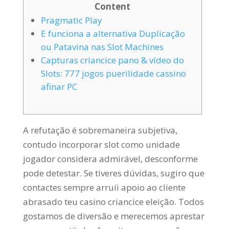
Content
Pragmatic Play
E funciona a alternativa Duplicação
ou Patavina nas Slot Machines
Capturas criancice pano & vídeo do
Slots: 777 jogos puerilidade cassino
afinar PC
A refutação é sobremaneira subjetiva,
contudo incorporar slot como unidade
jogador considera admirável, desconforme
pode detestar. Se tiveres dúvidas, sugiro que
contactes sempre arruíi apoio ao cliente
abrasado teu casino criancice eleição. Todos
gostamos de diversão e merecemos aprestar