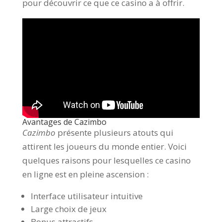
pour découvrir ce que ce casino a à offrir.
Avantages de Cazimbo
Cazimbo
présente plusieurs atouts qui
attirent les joueurs du monde entier. Voici
quelques raisons pour lesquelles ce casino
en ligne est en pleine ascension :
Interface utilisateur intuitive
Large choix de jeux
Bonus attractifs