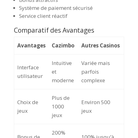
Système de paiement sécurisé
Service client réactif
Comparatif des Avantages
Avantages
Cazimbo
Autres Casinos
Intuitive
Variée mais
Interface
et
parfois
utilisateur
moderne
complexe
Plus de
Choix de
Environ 500
1000
jeux
jeux
jeux
200%
Bonus de
100% jusqu’à