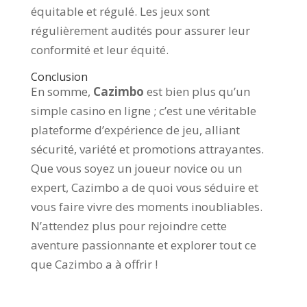
équitable et régulé. Les jeux sont
régulièrement audités pour assurer leur
conformité et leur équité.
Conclusion
En somme,
Cazimbo
est bien plus qu’un
simple casino en ligne ; c’est une véritable
plateforme d’expérience de jeu, alliant
sécurité, variété et promotions attrayantes.
Que vous soyez un joueur novice ou un
expert, Cazimbo a de quoi vous séduire et
vous faire vivre des moments inoubliables.
N’attendez plus pour rejoindre cette
aventure passionnante et explorer tout ce
que Cazimbo a à offrir !