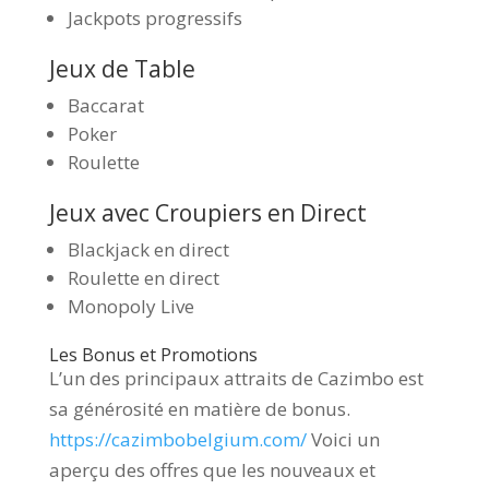
Jackpots progressifs
Jeux de Table
Baccarat
Poker
Roulette
Jeux avec Croupiers en Direct
Blackjack en direct
Roulette en direct
Monopoly Live
Les Bonus et Promotions
L’un des principaux attraits de Cazimbo est
sa générosité en matière de bonus.
https://cazimbobelgium.com/
Voici un
aperçu des offres que les nouveaux et