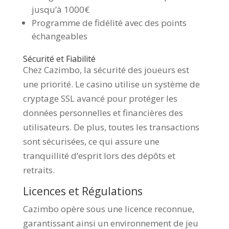
jusqu’à 1000€
Programme de fidélité avec des points
échangeables
Sécurité et Fiabilité
Chez Cazimbo, la sécurité des joueurs est
une priorité. Le casino utilise un système de
cryptage SSL avancé pour protéger les
données personnelles et financières des
utilisateurs. De plus, toutes les transactions
sont sécurisées, ce qui assure une
tranquillité d’esprit lors des dépôts et
retraits.
Licences et Régulations
Cazimbo opère sous une licence reconnue,
garantissant ainsi un environnement de jeu