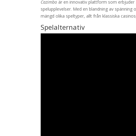
Cazimbo
är en innovativ plattform som erbjuder s
spelupplevelser. Med en blandning av spänning 
mängd olika speltyper, allt från klassiska casino
Spelalternativ