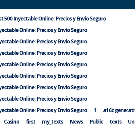
t 500 Inyectable Online: Precios y Envío Seguro
ectable Online: Precios y Envío Seguro
ectable Online: Precios y Envío Seguro
ectable Online: Precios y Envío Seguro
ectable Online: Precios y Envío Seguro
ectable Online: Precios y Envío Seguro
ectable Online: Precios y Envío Seguro
ectable Online: Precios y Envío Seguro
örvandlar vardagen till magisk
ectable Online: Precios y Envío Seguro
1
a16z generati
Casino
first
my_texts
News
Public
texts
Un
gorized