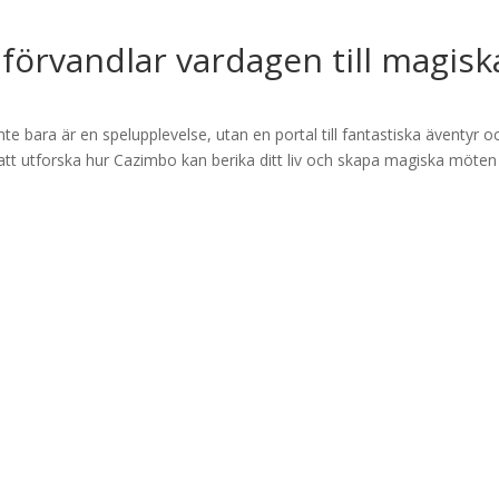
örvandlar vardagen till magisk
nte bara är en spelupplevelse, utan en portal till fantastiska äventyr o
 att utforska hur Cazimbo kan berika ditt liv och skapa magiska möten