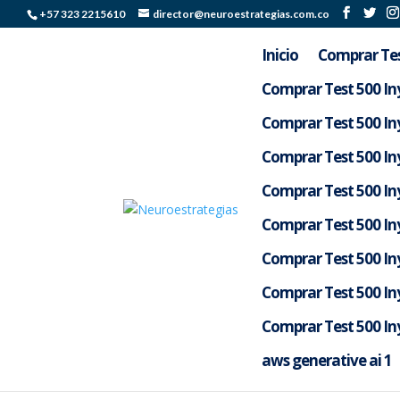
+57 323 2215610
director@neuroestrategias.com.co
Inicio
Comprar Tes
Comprar Test 500 Iny
Comprar Test 500 Iny
Comprar Test 500 Iny
Comprar Test 500 Iny
Comprar Test 500 Iny
Comprar Test 500 Iny
Comprar Test 500 Iny
Cazimbo kontakt som f
Comprar Test 500 Iny
möten
aws generative ai 1
por
Silverlight Colombia
|
May 2, 2026
|
Uncate