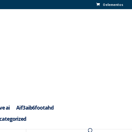
0 elementos
a
ve ai
Aif3aib6footahd
categorized