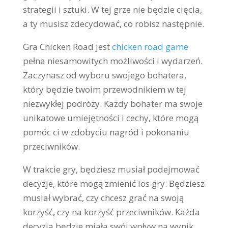
strategii i sztuki. W tej grze nie będzie cięcia,
a ty musisz zdecydować, co robisz następnie.
Gra Chicken Road jest
chicken road game
pełna niesamowitych możliwości i wydarzeń.
Zaczynasz od wyboru swojego bohatera,
który będzie twoim przewodnikiem w tej
niezwykłej podróży. Każdy bohater ma swoje
unikatowe umiejętności i cechy, które mogą
pomóc ci w zdobyciu nagród i pokonaniu
przeciwników.
W trakcie gry, będziesz musiał podejmować
decyzje, które mogą zmienić los gry. Będziesz
musiał wybrać, czy chcesz grać na swoją
korzyść, czy na korzyść przeciwników. Każda
decyzja będzie miała swój wpływ na wynik