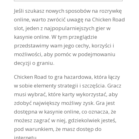
Jeśli szukasz nowych sposobów na rozrywkę
online, warto zwrócić uwagę na Chicken Road
slot, jeden z najpopularniejszych gier w
kasynie online. W tym przeglądzie
przedstawimy wam jego cechy, korzyści i
możliwości, aby pomóc w podejmowaniu
decyzji o graniu.
Chicken Road to gra hazardowa, która łączy
w sobie elementy strategii i szczęścia. Gracz
musi wybrać, które karty wykorzystać, aby
zdobyć największy możliwy zysk. Gra jest
dostępna w kasynie online, co oznacza, że
możesz zagrać w niej, gdziekolwiek jesteś,
pod warunkiem, że masz dostęp do
internetu.