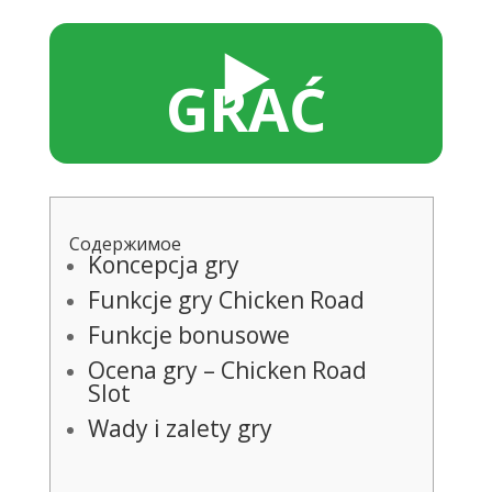
▶️
GRAĆ
Содержимое
Koncepcja gry
Funkcje gry Chicken Road
Funkcje bonusowe
Ocena gry – Chicken Road
Slot
Wady i zalety gry