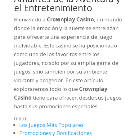
el Entretenimiento
Bienvenido a
Crownplay Casino
, un mundo
donde la emoción y la suerte se entrelazan
para ofrecerte una experiencia de juego
inolvidable. Este casino se ha posicionado
como uno de los favoritos entre los
jugadores, no solo por su amplia gama de
juegos, sino también por su ambiente
vibrante y acogedor. En este artículo,
exploraremos todo lo que
Crownplay
Casino
tiene para ofrecer, desde sus juegos
hasta sus promociones especiales.
Índice
Los Juegos Más Populares
Promociones y Bonificaciones