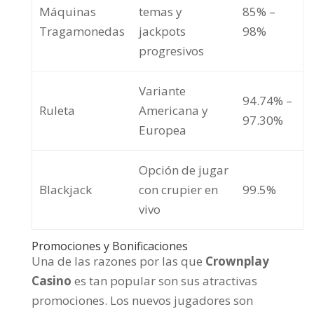
Máquinas
temas y
85% –
Tragamonedas
jackpots
98%
progresivos
Variante
94.74% –
Ruleta
Americana y
97.30%
Europea
Opción de jugar
Blackjack
con crupier en
99.5%
vivo
Promociones y Bonificaciones
Una de las razones por las que
Crownplay
Casino
es tan popular son sus atractivas
promociones. Los nuevos jugadores son