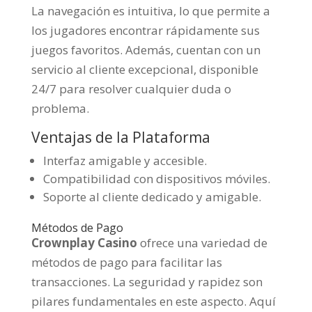
La navegación es intuitiva, lo que permite a
los jugadores encontrar rápidamente sus
juegos favoritos. Además, cuentan con un
servicio al cliente excepcional, disponible
24/7 para resolver cualquier duda o
problema.
Ventajas de la Plataforma
Interfaz amigable y accesible.
Compatibilidad con dispositivos móviles.
Soporte al cliente dedicado y amigable.
Métodos de Pago
Crownplay Casino
ofrece una variedad de
métodos de pago para facilitar las
transacciones. La seguridad y rapidez son
pilares fundamentales en este aspecto. Aquí