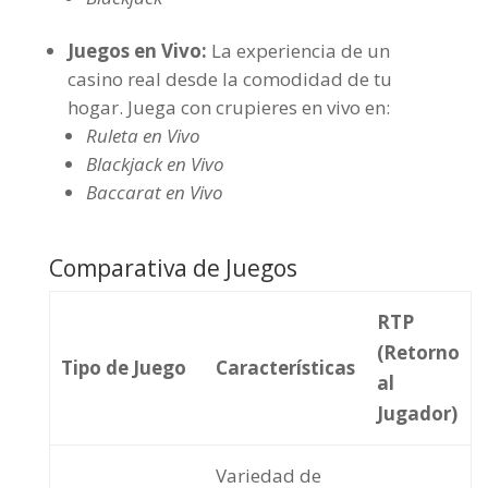
Juegos en Vivo:
La experiencia de un
casino real desde la comodidad de tu
hogar. Juega con crupieres en vivo en:
Ruleta en Vivo
Blackjack en Vivo
Baccarat en Vivo
Comparativa de Juegos
RTP
(Retorno
Tipo de Juego
Características
al
Jugador)
Variedad de