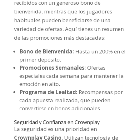
recibidos con un generoso bono de
bienvenida, mientras que los jugadores
habituales pueden beneficiarse de una
variedad de ofertas. Aquí tienes un resumen
de las promociones más destacadas:
Bono de Bienvenida:
Hasta un 200% en el
primer depósito.
Promociones Semanales:
Ofertas
especiales cada semana para mantener la
emoción en alto.
Programa de Lealtad:
Recompensas por
cada apuesta realizada, que pueden
convertirse en bonos adicionales.
Seguridad y Confianza en Crownplay
La seguridad es una prioridad en
Crownplay Casino
. Utilizan tecnología de