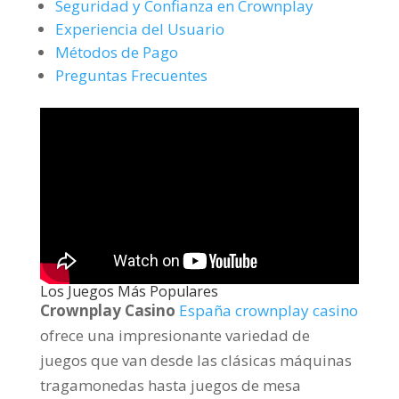
Seguridad y Confianza en Crownplay
Experiencia del Usuario
Métodos de Pago
Preguntas Frecuentes
Los Juegos Más Populares
Crownplay Casino
España crownplay casino
ofrece una impresionante variedad de
juegos que van desde las clásicas máquinas
tragamonedas hasta juegos de mesa